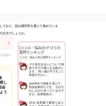
しており、話は裁判官を通じて進めていま
大丈夫でしょうか。
[ココロ・悩み]カテゴリの
質問ランキング
のではあり
ココロ・悩み人気の質問ランキング
1
ママ友付き合いについて相
談です🙇‍♂️ 3歳になる娘がい
ます。 同い歳の子ですごく
仲良行子がい…
婚
席し
2
seeDNAで検査を受けて、
面会
現在結果待ちです。 そわそ
わしながら待っているので
よう
すが、結果報告の…
3
23日.保育園で夏祭りあり