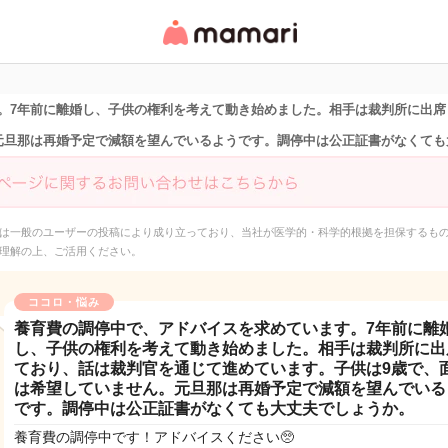
女性専用匿名QAアプ
リ・情報サイト
。7年前に離婚し、子供の権利を考えて動き始めました。相手は裁判所に出席
元旦那は再婚予定で減額を望んでいるようです。調停中は公正証書がなくても
は一般のユーザーの投稿により成り立っており、当社が医学的・科学的根拠を担保するも
理解の上、ご活用ください。
ココロ・悩み
養育費の調停中で、アドバイスを求めています。7年前に離
し、子供の権利を考えて動き始めました。相手は裁判所に出
ており、話は裁判官を通じて進めています。子供は9歳で、
は希望していません。元旦那は再婚予定で減額を望んでいる
です。調停中は公正証書がなくても大丈夫でしょうか。
養育費の調停中です！アドバイスください🥺