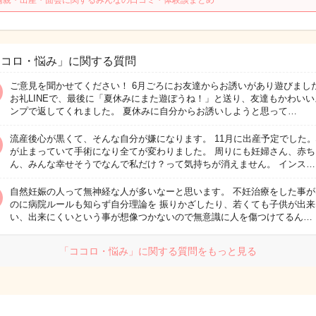
両親・出産・面会に関するみんなの口コミ・体験談まとめ
ココロ・悩み」に関する質問
ご意見を聞かせてください！ 6月ごろにお友達からお誘いがあり遊びまし
お礼LINEで、最後に「夏休みにまた遊ぼうね！」と送り、友達もかわいい
ンプで返してくれました。 夏休みに自分からお誘いしようと思って…
流産後心が黒くて、そんな自分が嫌になります。 11月に出産予定でした
が止まっていて手術になり全てが変わりました。 周りにも妊婦さん、赤ち
ん、みんな幸せそうでなんで私だけ？って気持ちが消えません。 インス…
自然妊娠の人って無神経な人が多いなーと思います。 不妊治療をした事が
のに病院ルールも知らず自分理論を 振りかざしたり、若くても子供が出来
い、出来にくいという事が想像つかないので無意識に人を傷つけてるん…
「ココロ・悩み」に関する質問をもっと見る