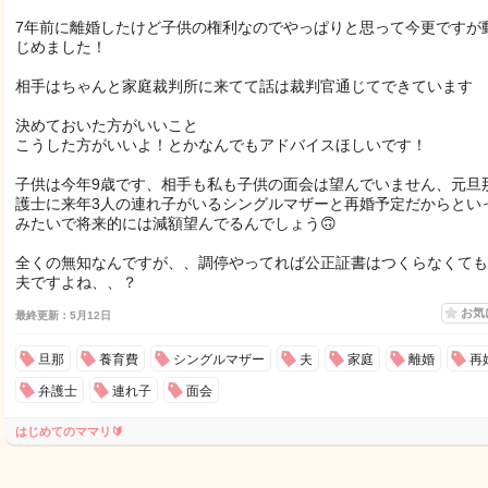
7年前に離婚したけど子供の権利なのでやっぱりと思って今更ですが
じめました！
相手はちゃんと家庭裁判所に来てて話は裁判官通じてできています
決めておいた方がいいこと
こうした方がいいよ！とかなんでもアドバイスほしいです！
子供は今年9歳です、相手も私も子供の面会は望んでいません、元旦
護士に来年3人の連れ子がいるシングルマザーと再婚予定だからとい
みたいで将来的には減額望んでるんでしょう🙃
全くの無知なんですが、、調停やってれば公正証書はつくらなくても
夫ですよね、、？
お気
最終更新：5月12日
旦那
養育費
シングルマザー
夫
家庭
離婚
再
弁護士
連れ子
面会
はじめてのママリ🔰‪