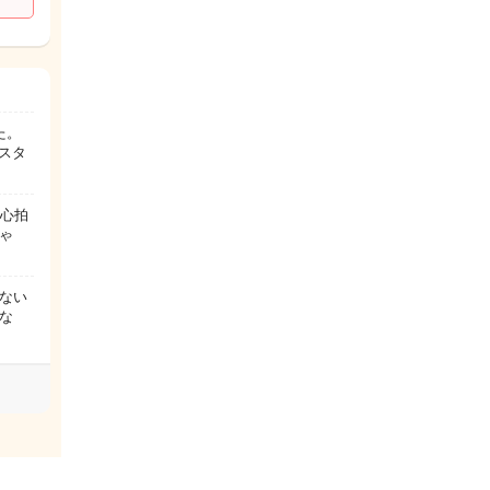
た。
スタ
。心拍
ゃ
ない
な