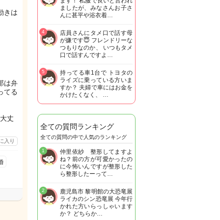
ます！ 私服で良いと言われ
ましたが、みなさんお子さ
動きは
んに甚平や浴衣着…
4
店員さんにタメ口で話す母
が嫌です😇 フレンドリーな
つもりなのか、 いつもタメ
口で話すんですよ…
5
持ってる車1台で トヨタの
ライズに乗っている方いま
那は弁
すか？ 夫婦で車にはお金を
ってる
かけたくなく、 …
大丈
全ての質問ランキング
全ての質問の中で人気のランキング
に入り
1
仲里依紗 整形してますよ
ね？前の方が可愛かったの
婚
に今怖いんですが整形した
ら整形したーって…
2
鹿児島市 黎明館の大恐竜展
ライカのシン恐竜展 今年行
かれた方いらっしゃいます
か？ どちらか…