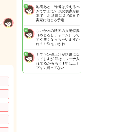
3
地震あと 帰省は控えるべ
きですよね？ 夫の実家が熊
本で お盆前に２泊3日で
実家に泊まる予定…
4
ちいかわの映画の入場特典
（めじるしチャーム）って
すぐ無くなっちゃいますか
ね？！💦 ちいかわ…
5
ナプキン値上げが話題にな
ってますが 私はミレーナ入
れてるからもう1年以上ナ
プキン買ってない…