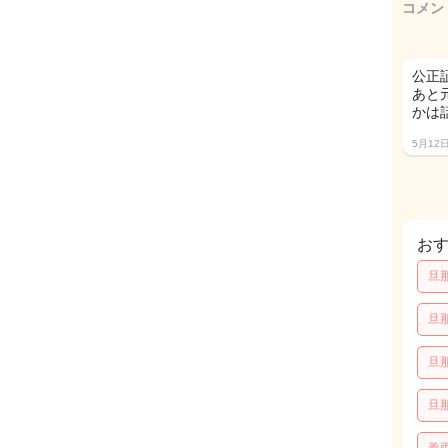
コメン
公正
あと
かは
5月12
お
旦
旦
旦
旦