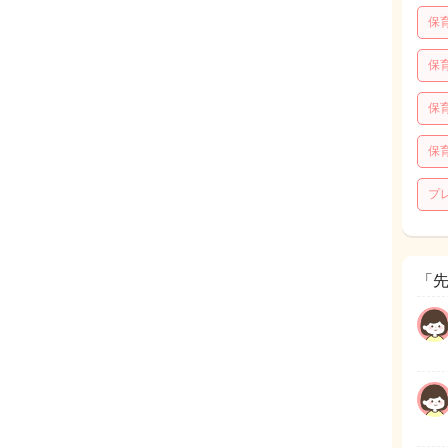
保
保
保
保
プ
「