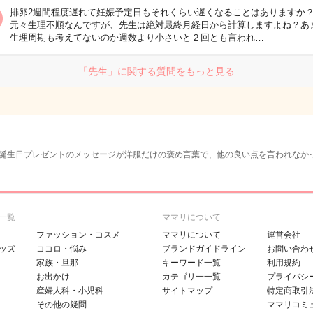
排卵2週間程度遅れて妊娠予定日もそれくらい遅くなることはありますか
元々生理不順なんですが、先生は絶対最終月経日から計算しますよね？あ
生理周期も考えてないのか週数より小さいと２回とも言われ…
「先生」に関する質問をもっと見る
誕生日プレゼントのメッセージが洋服だけの褒め言葉で、他の良い点を言われなか
一覧
ママリについて
ファッション・コスメ
ママリについて
運営会社
ッズ
ココロ・悩み
ブランドガイドライン
お問い合わ
家族・旦那
キーワード一覧
利用規約
お出かけ
カテゴリ一一覧
プライバシ
産婦人科・小児科
サイトマップ
特定商取引
その他の疑問
ママリコミ