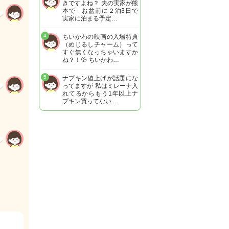
きですよね？ 夫の実家が熊
本で お盆前に２泊3日で
実家に泊まる予定…
4
ちいかわの映画の入場特典
（めじるしチャーム）って
すぐ無くなっちゃいますか
ね？！💦 ちいかわ…
5
ナプキン値上げが話題にな
ってますが 私はミレーナ入
れてるからもう1年以上ナ
プキン買ってない…