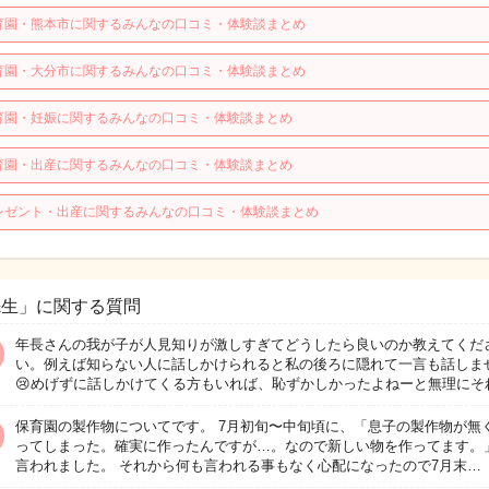
育園・熊本市に関するみんなの口コミ・体験談まとめ
育園・大分市に関するみんなの口コミ・体験談まとめ
育園・妊娠に関するみんなの口コミ・体験談まとめ
育園・出産に関するみんなの口コミ・体験談まとめ
レゼント・出産に関するみんなの口コミ・体験談まとめ
先生」に関する質問
年長さんの我が子が人見知りが激しすぎてどうしたら良いのか教えてくだ
い。例えば知らない人に話しかけられると私の後ろに隠れて一言も話しま
😢めげずに話しかけてくる方もいれば、恥ずかしかったよねーと無理にそ
保育園の製作物についてです。 7月初旬〜中旬頃に、「息子の製作物が無
ってしまった。確実に作ったんですが…。なので新しい物を作ってます。
言われました。 それから何も言われる事もなく心配になったので7月末…