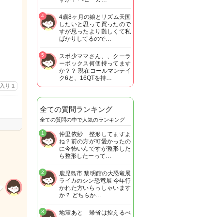
4
4歳8ヶ月の娘とリズム天国
したいと思って買ったので
すが思ったより難しくて私
ばかりしてるので…
5
スポ少ママさん、、クーラ
ーボックス何個持ってます
か？？ 現在コールマンテイ
ク6と、16QTを持…
に入り
1
全ての質問ランキング
全ての質問の中で人気のランキング
1
仲里依紗 整形してますよ
ね？前の方が可愛かったの
に今怖いんですが整形した
ら整形したーって…
2
鹿児島市 黎明館の大恐竜展
ライカのシン恐竜展 今年行
かれた方いらっしゃいます
か？ どちらか…
3
地震あと 帰省は控えるべ