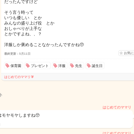
だったんですけど
そう言う時って
いつも優しい とか
みんなの盛り上げ役 とか
おしゃべりが上手な
とかですよね、、？
洋服しか褒めることなかったんですかね🥺
お気
最終更新：5月11日
保育園
プレゼント
洋服
先生
誕生日
はじめてのママリ🔰
ト
はじめてのママリ
はモヤモヤしますね🥺
日
はじめてのママリ