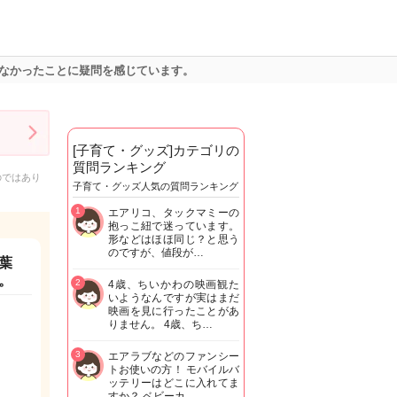
なかったことに疑問を感じています。
[子育て・グッズ]カテゴリの
質問ランキング
のではあり
子育て・グッズ人気の質問ランキング
1
エアリコ、タックマミーの
抱っこ紐で迷っています。
形などはほほ同じ？と思う
のですが、値段が…
葉
。
2
4歳、ちいかわの映画観た
いようなんですが実はまだ
映画を見に行ったことがあ
りません。 4歳、ち…
3
エアラブなどのファンシー
トお使いの方！ モバイルバ
ッテリーはどこに入れてま
すか？ ベビーカ…