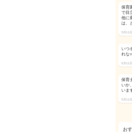
保育
で目
他に
は、
5月11
いつ
れな
5月11
保育
いか
いま
5月11
お