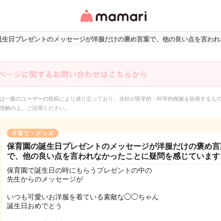
女性専用匿名QAアプ
リ・情報サイト
誕生日プレゼントのメッセージが洋服だけの褒め言葉で、他の良い点を言われ
は一般のユーザーの投稿により成り立っており、当社が医学的・科学的根拠を担保するも
理解の上、ご活用ください。
子育て・グッズ
保育園の誕生日プレゼントのメッセージが洋服だけの褒め言
で、他の良い点を言われなかったことに疑問を感じています
保育園で誕生日の時にもらうプレゼントの中の
先生からのメッセージが
いつも可愛いお洋服を着ている素敵な◯◯ちゃん
誕生日おめでとう