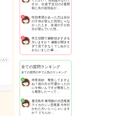
ください！ 現在臨月なので
すが、出産予定日の2週間
前に夫の送別会が…
4
性別希望があった方は自分
の子供が望んだ性別じゃな
かったとき、友達の子が自
分が望んでいた性…
5
帝王切開で麻酔効きすぎる
方いますか？ 麻酔が聞きす
ぎて息できなくてしぬかと
おもいました😭 …
に入り
全ての質問ランキング
全ての質問の中で人気のランキング
1
仲里依紗 整形してますよ
ね？前の方が可愛かったの
に今怖いんですが整形した
ら整形したーって…
2
鹿児島市 黎明館の大恐竜展
ライカのシン恐竜展 今年行
かれた方いらっしゃいます
か？ どちらか…