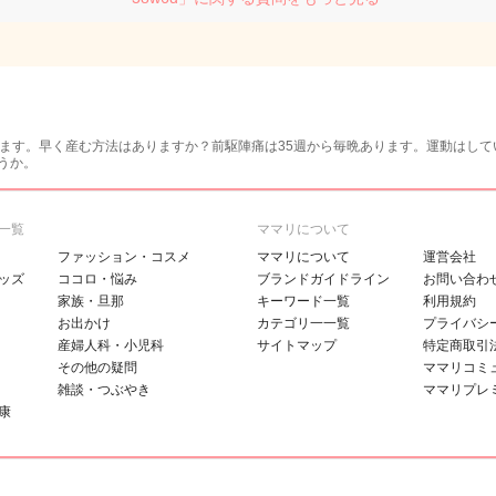
ています。早く産む方法はありますか？前駆陣痛は35週から毎晩あります。運動はし
うか。
一覧
ママリについて
ファッション・コスメ
ママリについて
運営会社
ッズ
ココロ・悩み
ブランドガイドライン
お問い合わ
家族・旦那
キーワード一覧
利用規約
お出かけ
カテゴリ一一覧
プライバシ
産婦人科・小児科
サイトマップ
特定商取引
その他の疑問
ママリコミ
雑談・つぶやき
ママリプレ
康