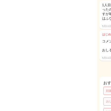
1人目
った
すが
はふ
5月11
はじめ
コメ
おし
5月11
お
妊
お