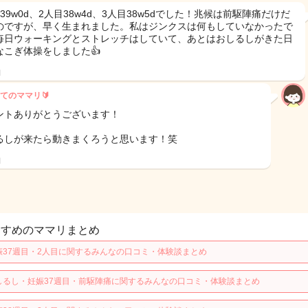
39w0d、2人目38w4d、3人目38w5dでした！兆候は前駆陣痛だけだ
のですが、早く生まれました。私はジンクスは何もしていなかったで
毎日ウォーキングとストレッチはしていて、あとはおしるしがきた日
なこぎ体操をしました👍
日
てのママリ🔰
ントありがとうございます！
るしが来たら動きまくろうと思います！笑
日
すすめのママリまとめ
娠37週目・2人目に関するみんなの口コミ・体験談まとめ
しるし・妊娠37週目・前駆陣痛に関するみんなの口コミ・体験談まとめ