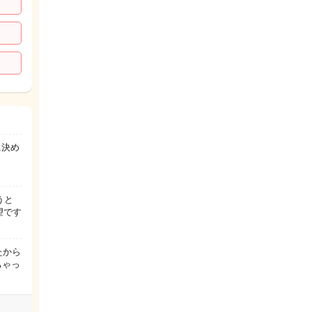
に決め
処置
うと
望です
たから
ちゃっ