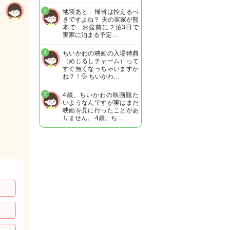
3
地震あと 帰省は控えるべ
きですよね？ 夫の実家が熊
本で お盆前に２泊3日で
実家に泊まる予定…
4
ちいかわの映画の入場特典
（めじるしチャーム）って
すぐ無くなっちゃいますか
ね？！💦 ちいかわ…
5
4歳、ちいかわの映画観た
いようなんですが実はまだ
映画を見に行ったことがあ
りません。 4歳、ち…