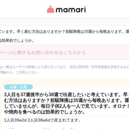
女性専用匿名QAアプ
リ・情報サイト
えています。早く産む方法はありますか？前駆陣痛は35週から毎晩あります。
は効果的でしょうか。
は一般のユーザーの投稿により成り立っており、当社が医学的・科学的根拠を担保するも
理解の上、ご活用ください。
妊娠・出産
3人目を37週後半から38週で出産したいと考えています。早
む方法はありますか？前駆陣痛は35週から毎晩あります。
していませんが、毎日子供2人を一人で見ています。オロナ
や焼肉を食べるのは効果的でしょうか。
1人目39w2d 2人目38w6dで産まれてます。