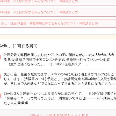
娠38週目・2人目に関するみんなの口コミ・体験談まとめ
娠39週目・2人目に関するみんなの口コミ・体験談まとめ
しるし・妊娠39週目・前駆陣痛に関するみんなの口コミ・体験談まとめ
8w6d」に関する質問
計画分娩で昨日出産しました〜🫠 上の子の預け先がないため38w6dの8/6
る 8:45 診察？内診で子宮口1センチ 9:20 分娩室へ行ってバルーン
（意外と痛くなかった、、！） 10:20 促進剤スター…
夫が出産、産後を舐めてます。38w3dの時に東京に泊まりでゴルフに行こ
しています。(大阪住みです) 予定としては計画分娩で38w6dから入院が希
が、それまでの内診などで状況によって早まることも延期になることも…
38w6d 2人目妊娠中 いつもより明らかに痛み強くて、 8-9分間隔で来て
「陣痛か！？」って思ってたけど、 間隔空いてきた あーーーもう期待し
たじゃん😭😭😭
「38w6d」に関する質問をもっと見る