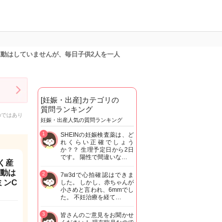
運動はしていませんが、毎日子供2人を一人
[妊娠・出産]カテゴリの
質問ランキング
のではあり
妊娠・出産人気の質問ランキング
1
SHEINの妊娠検査薬は、ど
れくらい正確でしょう
か？？ 生理予定日から2日
です。 陽性で間違いな…
く産
運動は
2
7w3dで心拍確認はできま
ミンC
した。 しかし、赤ちゃんが
小さめと言われ、6mmでし
た。 不妊治療を経て…
3
皆さんのご意見をお聞かせ