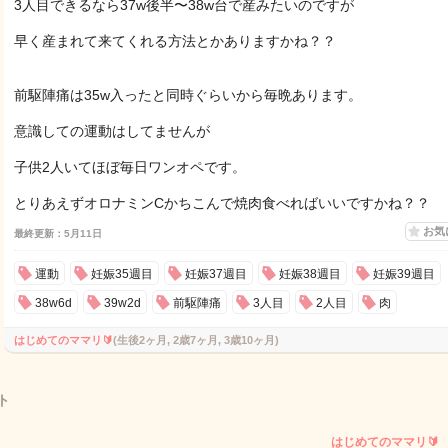
3人目できるなら37w後半〜38w台で産みたいのですが
早く産まれて来てくれる方法とかありますかね？？
前駆陣痛は35w入ったと同時ぐらいから毎晩あります。
意識しての運動はしてませんが
子供2人いてほぼ毎日ワンオペです。
とりあえずオロナミンCかちこんで焼肉食べればいいですかね？？
お気
最終更新：5月11日
運動
妊娠35週目
妊娠37週目
妊娠38週目
妊娠39週目
38w6d
39w2d
前駆陣痛
3人目
2人目
肉
はじめてのママリ🔰
(生後2ヶ月, 2歳7ヶ月, 3歳10ヶ月)
ト
はじめてのママリ🔰