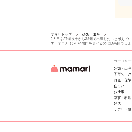
ママリトップ
妊娠・出産
3人目を37週後半から38週で出産したいと考え
す。オロナミンCや焼肉を食べるのは効果的でしょ
カテゴリー
妊娠・出産
子育て・グ
お金・保険
住まい
お仕事
家事・料理
妊活
サプリ・健