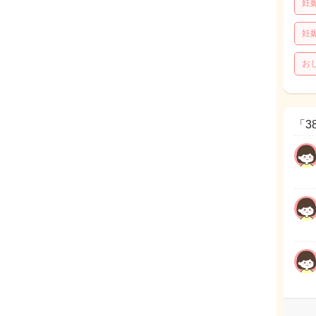
妊
妊
お
「3