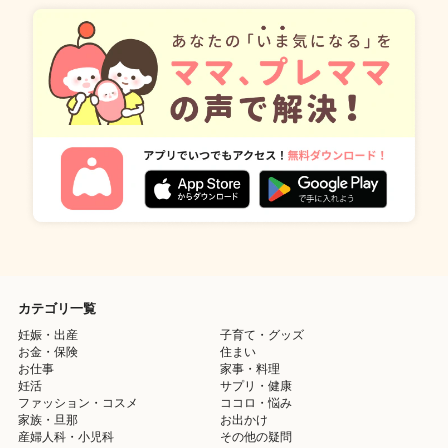
カテゴリ一覧
妊娠・出産
子育て・グッズ
お金・保険
住まい
お仕事
家事・料理
妊活
サプリ・健康
ファッション・コスメ
ココロ・悩み
家族・旦那
お出かけ
産婦人科・小児科
その他の疑問