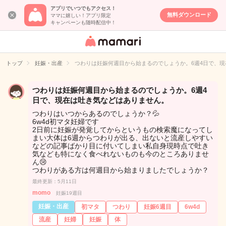
アプリでいつでもアクセス！
無料ダウンロード
ママに嬉しい！アプリ限定
キャンペーンも随時配信中！
女性専用匿名QA
アプリ・情報サ
トップ
妊娠・出産
つわりは妊娠何週目から始まるのでしょうか。6週4日で、
イト
つわりは妊娠何週目から始まるのでしょうか。6週4
日で、現在は吐き気などはありません。
つわりはいつからあるのでしょうか？💦
6w4d初マタ妊婦です
2日前に妊娠が発覚してからというもの検索魔になってし
まい大体は6週からつわりが出る、出ないと流産しやすい
などの記事ばかり目に付いてしまい私自身現時点で吐き
気なども特になく食べれないものも今のところありませ
ん😢
つわりがある方は何週目から始まりましたでしょうか？
最終更新：5月11日
momo
妊娠19週目
妊娠・出産
初マタ
つわり
妊娠6週目
6w4d
流産
妊婦
妊娠
体