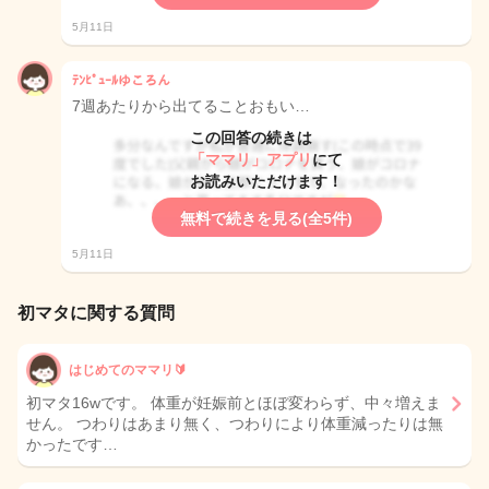
5月11日
ﾃﾝﾋﾟｭｰﾙゆころん
7週あたりから出てることおもい…
この回答の続きは
「ママリ」アプリ
にて
お読みいただけます！
無料で続きを見る(全5件)
5月11日
初マタに関する質問
はじめてのママリ🔰
初マタ16wです。 体重が妊娠前とほぼ変わらず、中々増えま
せん。 つわりはあまり無く、つわりにより体重減ったりは無
かったです…