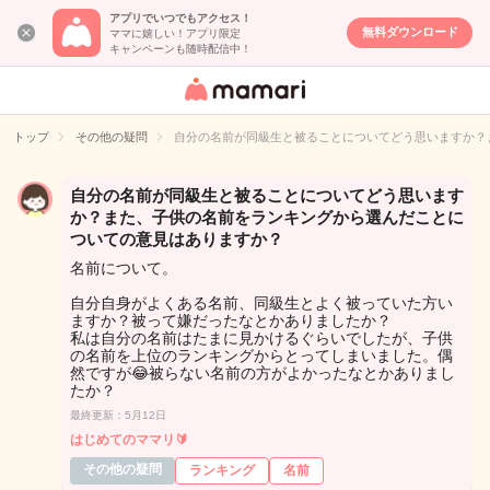
アプリでいつでもアクセス！
無料ダウンロード
ママに嬉しい！アプリ限定
キャンペーンも随時配信中！
女性専用匿名QA
アプリ・情報サ
トップ
その他の疑問
自分の名前が同級生と被ることについてどう思いますか？
イト
自分の名前が同級生と被ることについてどう思います
か？また、子供の名前をランキングから選んだことに
ついての意見はありますか？
名前について。
自分自身がよくある名前、同級生とよく被っていた方い
ますか？被って嫌だったなとかありましたか？
私は自分の名前はたまに見かけるぐらいでしたが、子供
の名前を上位のランキングからとってしまいました。偶
然ですが😂被らない名前の方がよかったなとかありまし
たか？
最終更新：5月12日
はじめてのママリ🔰
その他の疑問
ランキング
名前