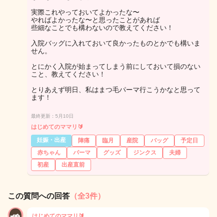
実際これやっておいてよかったな〜
やればよかったな〜と思ったことがあれば
些細なことでも構わないので教えてください！
入院バッグに入れておいて良かったものとかでも構いま
せん。
とにかく入院が始まってしまう前にしておいて損のない
こと、教えてください！
とりあえず明日、私はまつ毛パーマ行こうかなと思って
ます！
最終更新：5月10日
はじめてのママリ🔰
妊娠・出産
陣痛
臨月
産院
バッグ
予定日
赤ちゃん
パーマ
グッズ
ジンクス
夫婦
初産
出産直前
この質問への回答
（全3件）
はじめてのママリ🔰