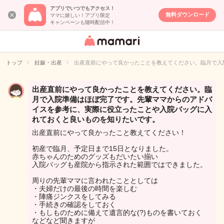
アプリでいつでもアクセス！
無料ダウンロード
ママに嬉しい！アプリ限定
キャンペーンも随時配信中！
女性専用匿名QA
アプリ・情報サ
トップ
妊娠・出産
出産直前にやって良かったことを教えてください。臨月で入
イト
出産直前にやって良かったことを教えてください。臨
月で入院準備はほぼ完了です。先輩ママからのアドバ
イスを参考に、実際に役立ったことや入院バッグに入
れておくと良いものを知りたいです。
出産直前にやって良かったこと教えてください！
初産で臨月、予定日まで15日となりました。
赤ちゃんのためのグッズもだいたい揃い
入院バッグも産院から指示された範囲ではできました。
周りの先輩ママに言われたこととしては
・夫婦だけの最後の時間を楽しむ
・陣痛ジンクスをしてみる
・手続きの確認をしておく
・もしものために備えて遺言的な(?)ものを書いておく
などなど聞きますが