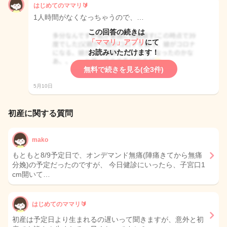
はじめてのママリ🔰
1人時間がなくなっちゃうので、…
この回答の続きは
「ママリ」アプリ
にて
お読みいただけます！
無料で続きを見る(全3件)
5月10日
初産に関する質問
mako
もともと8/9予定日で、オンデマンド無痛(陣痛きてから無痛
分娩)の予定だったのですが、 今日健診にいったら、子宮口1
cm開いて…
はじめてのママリ🔰
初産は予定日より生まれるの遅いって聞きますが、意外と初