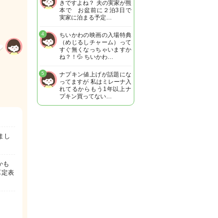
きですよね？ 夫の実家が熊
本で お盆前に２泊3日で
実家に泊まる予定…
4
ちいかわの映画の入場特典
（めじるしチャーム）って
すぐ無くなっちゃいますか
ね？！💦 ちいかわ…
5
ナプキン値上げが話題にな
ってますが 私はミレーナ入
れてるからもう1年以上ナ
プキン買ってない…
まし
かも
算定表