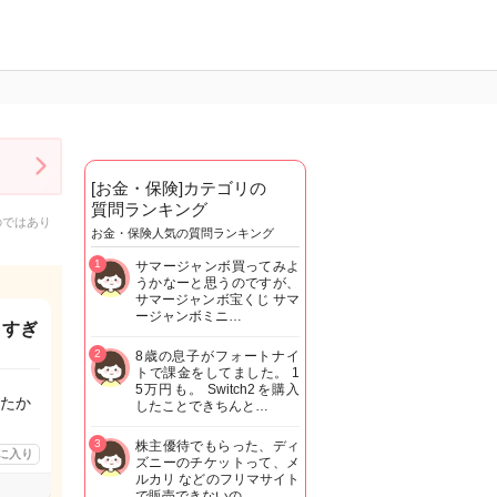
[お金・保険]カテゴリの
質問ランキング
のではあり
お金・保険人気の質問ランキング
1
サマージャンボ買ってみよ
うかなーと思うのですが、
サマージャンボ宝くじ サマ
ージャンボミニ…
さすぎ
2
8歳の息子がフォートナイ
トで課金をしてました。 1
5万円も。 Switch2を購入
たか
したことできちんと…
3
株主優待でもらった、ディ
に入り
ズニーのチケットって、メ
ルカリ などのフリマサイト
で販売できないの…