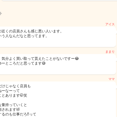
ト
アイス
の近くの店員さんも感じ悪い人います。
いう人なんだなと思ってます。
ままり
、気分よく買い取って貰えたことがないですー😂
ゆーところだと思ってます😅
ママ
だけじゃなく店員も
ねーなーって
ことあります🤭笑
な量持っていくと
顔されます🤣
するのも仕事だろ⁉️って