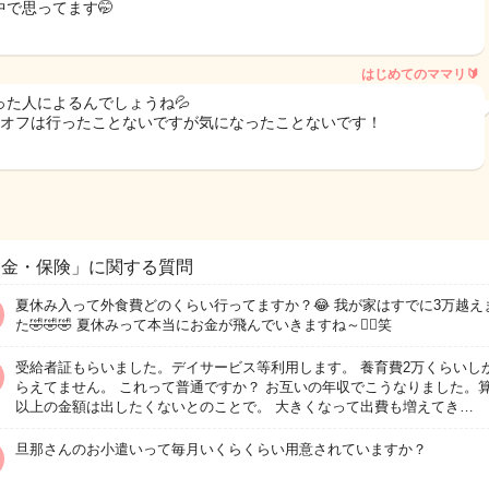
中で思ってます🤭
はじめてのママリ🔰
った人によるんでしょうね💦
●オフは行ったことないですが気になったことないです！
お金・保険」に関する質問
夏休み入って外食費どのくらい行ってますか？😂 我が家はすでに3万越え
た🤣🤣🤣 夏休みって本当にお金が飛んでいきますね～🤦‍♀️笑
受給者証もらいました。デイサービス等利用します。 養育費2万くらいし
らえてません。 これって普通ですか？ お互いの年収でこうなりました。
以上の金額は出したくないとのことで。 大きくなって出費も増えてき…
旦那さんのお小遣いって毎月いくらくらい用意されていますか？