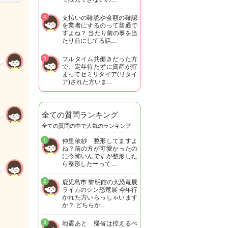
4
支払いの確認や金額の確認
を業者にするのって普通で
すよね？ 当たり前の事を当
たり前にしてる話…
5
フルタイム共働きだった方
で、定年待たずに資産が貯
まってセミリタイア(リタイ
ア)された方いま…
全ての質問ランキング
全ての質問の中で人気のランキング
1
仲里依紗 整形してますよ
ね？前の方が可愛かったの
に今怖いんですが整形した
ら整形したーって…
2
鹿児島市 黎明館の大恐竜展
ライカのシン恐竜展 今年行
かれた方いらっしゃいます
か？ どちらか…
3
地震あと 帰省は控えるべ