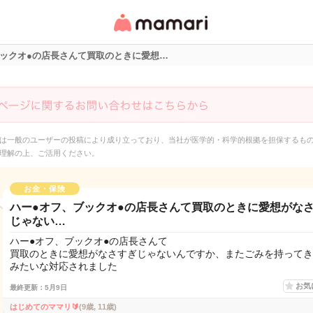
女性専用匿名QAアプ
リ・情報サイト
ブックオ●の店長さんて買取のときに愛想…
は一般のユーザーの投稿により成り立っており、当社が医学的・科学的根拠を担保するも
理解の上、ご活用ください。
お金・保険
ハー●オフ、ブックオ●の店長さんて買取のときに愛想がな
じゃない…
ハー●オフ、ブックオ●の店長さんて
買取のときに愛想がなさすぎじゃないんですか、またごみを持ってき
みたいな対応されました
お気
最終更新：5月9日
はじめてのママリ🔰
(9歳, 11歳)