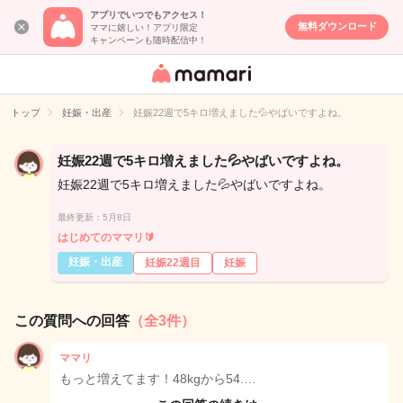
アプリでいつでもアクセス！
無料ダウンロード
ママに嬉しい！アプリ限定
キャンペーンも随時配信中！
女性専用匿名QA
アプリ・情報サ
トップ
妊娠・出産
妊娠22週で5キロ増えました💦やばいですよね。
イト
妊娠22週で5キロ増えました💦やばいですよね。
妊娠22週で5キロ増えました💦やばいですよね。
最終更新：5月8日
はじめてのママリ🔰
妊娠・出産
妊娠22週目
妊娠
この質問への回答
（全3件）
ママリ
もっと増えてます！48kgから54.…