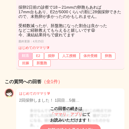
採卵2日前の診察で18～21mmの卵胞もあれば
17mm台もあり、E2が5000くらいの割に28個採卵できた
ので、未熟卵が多かったのかもしれません。
受精数減ったが、胚盤胞になった割合は良かった
などご経験教えてもらえると嬉しいです😫
今、凍結結果待ちで疲れてます
最終更新：4月25日
はじめてのママリ🔰
妊活
E2
採卵
人工授精
体外受精
卵胞
妊娠
胚盤胞
この質問への回答
（全1件）
はじめてのママリ🔰
2回採卵しました！ 1回目…5個…
この回答の続きは
「ママリ」アプリ
にて
お読みいただけます！