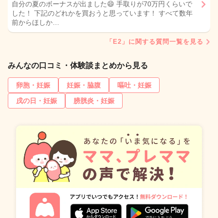
自分の夏のボーナスが出ました😄 手取りが70万円くらいで
した！ 下記のどれかを買おうと思っています！ すべて数年
前からほしか…
「E2」に関する質問一覧を見る
みんなの口コミ・体験談まとめから見る
卵胞・妊娠
妊娠・脇腹
嘔吐・妊娠
戌の日・妊娠
膀胱炎・妊娠