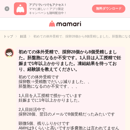
アプリでいつでもアクセス！
無料ダウンロード
ママに嬉しい！アプリ限定
キャンペーンも随時配信中！
女性専用匿名QA
アプリ・情報サ
トップ
妊活
初めての体外受精で、採卵28個から8個受精しました。胚盤胞にな
イト
初めての体外受精で、採卵28個から8個受精しまし
た。胚盤胞になるか不安です。1人目は人工授精で妊
娠まで1年以上かかりました。凍結結果を待ってお
り、経験談を教えてください。
初めての体外受精です
採卵数⇒受精数でだいぶ減りました、、
胚盤胞になるのか不安です、、、
1人目を人工授精で授かっています
妊娠までに1年以上かかりました。
2人目妊活中で
採卵28個、翌日のメールで8個受精だったみたいです
顕微5個、残りふりかけです
AMHは9くらいと高いですが多嚢胞とは言われてません