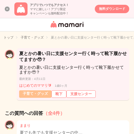
アプリでいつでもアクセス！
無料ダウンロード
ママに嬉しい！アプリ限定
キャンペーンも随時配信中！
女性専用匿名QA
アプリ・情報サ
トップ
子育て・グッズ
夏とかの暑い日に支援センター行く時って靴下履かせてま
イト
夏とかの暑い日に支援センター行く時って靴下履かせ
てますか🥹？
夏とかの暑い日に支援センター行く時って靴下履かせて
ますか🥹？
最終更新：4月11日
はじめてのママリ🔰
1歳0ヶ月
子育て・グッズ
靴下
支援センター
この質問への回答
（全4件）
ままり
夏でも冬でも支援センターの中…