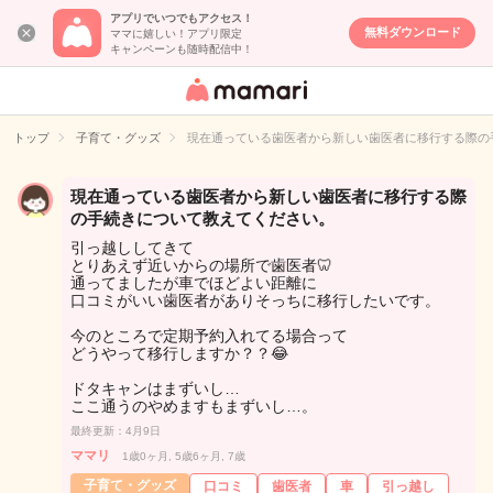
アプリでいつでもアクセス！
無料ダウンロード
ママに嬉しい！アプリ限定
キャンペーンも随時配信中！
女性専用匿名QA
アプリ・情報サ
トップ
子育て・グッズ
現在通っている歯医者から新しい歯医者に移行する際の
イト
現在通っている歯医者から新しい歯医者に移行する際
の手続きについて教えてください。
引っ越ししてきて
とりあえず近いからの場所で歯医者🦷
通ってましたが車でほどよい距離に
口コミがいい歯医者がありそっちに移行したいです。
今のところで定期予約入れてる場合って
どうやって移行しますか？？😂
ドタキャンはまずいし…
ここ通うのやめますもまずいし…。
最終更新：4月9日
ママリ
1歳0ヶ月, 5歳6ヶ月, 7歳
子育て・グッズ
口コミ
歯医者
車
引っ越し