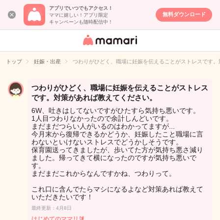
アプリでいつでもアクセス！
無料ダウンロード
ママに嬉しい！アプリ限定
キャンペーンも随時配信中！
女性専用匿名QA
アプリ・情報サ
トップ
妊娠・出産
つわりがひどく、職場に妊娠を伝えることがストレスです。
イト
つわりがひどく、職場に妊娠を伝えることがストレス
です。対策があれば教えてください。
6W、吐きはしてないですがひたすら気持ち悪いです。
1人目つわりなかったので余計しんどいです。
まだまだつらい人がいるのはわかってますが...
今月末から復帰できるかどうか、妊娠したこと職場に言
わないといけないストレスでどうかしそうです。
保育園送ってきましたが、歩いてた方が気持ち悪さ減り
ました。帰ってきて横になったのですが気持ち悪いで
す。
まだまだこれからなんですかね、つわりって。
これ口に含んでたらマシになるよなど対策あれば教えて
いただきたいです！
最終更新：4月8日
はじめてのママリ🔰