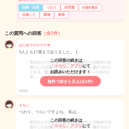
妊娠・出産
つわり
保育園
妊娠6週目
妊娠した
職場
復帰
この質問への回答
（全2件）
はじめてのママリ🔰
3人とも17週までありました。 1…
この回答の続きは
「ママリ」アプリ
にて
お読みいただけます！
無料で続きを見る(全2件)
4月8日
もちこ
つわり、つらいですよね。 私は…
この回答の続きは
「ママリ」アプリ
にて