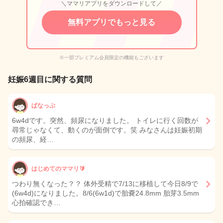
＼ママリアプリをダウンロードして／
無料アプリでもっと見る
※一部プレミアム会員限定の機能もございます
妊娠6週目に関する質問
ぱなっぷ
6w4dです。突然、頻尿になりました。 トイレに行く回数が
尋常じゃなくて、動くのが面倒です。笑 みなさんは妊娠初期
の頻尿、経…
はじめてのママリ🔰
つわり無くなった？？ 体外受精で7/13に移植して今日8/9で
(6w4d)になりました。8/6(6w1d)で胎嚢24.8mm 胎芽3.5mm
心拍確認でき…