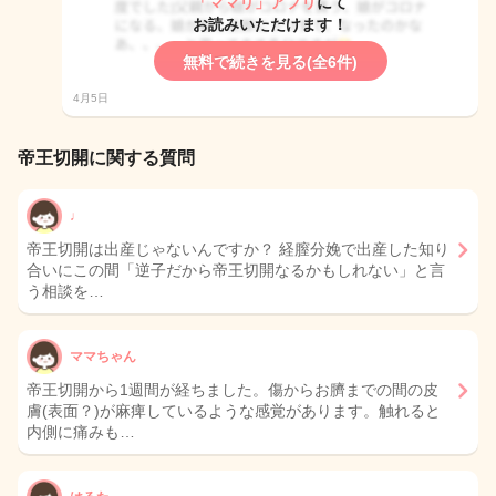
「ママリ」アプリ
にて
お読みいただけます！
無料で続きを見る(全6件)
4月5日
帝王切開に関する質問
♩
帝王切開は出産じゃないんですか？ 経膣分娩で出産した知り
合いにこの間「逆子だから帝王切開なるかもしれない」と言
う相談を…
ママちゃん
帝王切開から1週間が経ちました。傷からお臍までの間の皮
膚(表面？)が麻痺しているような感覚があります。触れると
内側に痛みも…