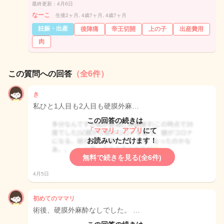
最終更新：4月6日
なーこ
生後2ヶ月, 4歳7ヶ月, 4歳7ヶ月
妊娠・出産
後陣痛
帝王切開
上の子
出産費用
肉
この質問への回答
（全6件）
き
私ひと1人目も2人目も硬膜外麻…
この回答の続きは
「ママリ」アプリ
にて
お読みいただけます！
無料で続きを見る(全6件)
4月5日
初めてのママリ
術後、硬膜外麻酔なしでした。 …