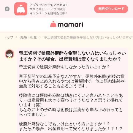
アプリでいつでもアクセス！
無料ダウンロード
ママに嬉しい！アプリ限定
キャンペーンも随時配信中！
女性専用匿名QA
アプリ・情報サ
トップ
妊娠・出産
帝王切開で硬膜外麻酔を希望しない方はいらっしゃいますか
イト
帝王切開で硬膜外麻酔を希望しない方はいらっしゃい
ますか？その場合、出産費用は安くなりましたか？
帝王切開で硬膜外麻酔をしなかった方いますか？
帝王切開での出産予定なんですが、硬膜外麻酔(術後の背
中から痛み止め入れるやつ)は希望制で、他に筋肉注射や
坐薬で対応することもあるようです。
後陣痛には硬膜外麻酔は効きにくいと言われたこともあ
り、出産費用も大きく変わりそうだな？と思うと揺れて
います（笑）
ちなみに上の子の時は術後は点滴から痛み止め行っても
らってました。
硬膜外麻酔なしでもいけたという方いますか！？
またその場合、出産費用って安くなりましたか！？！？