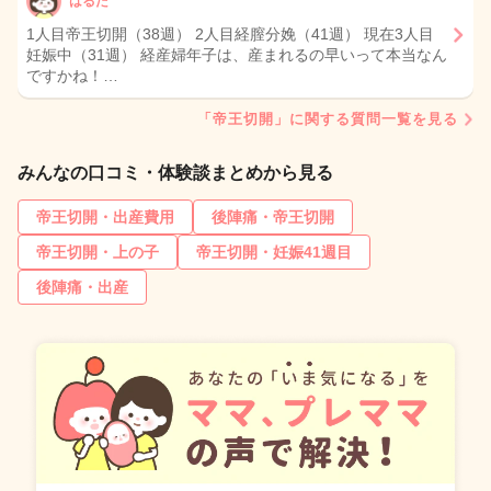
はるた
1人目帝王切開（38週） 2人目経膣分娩（41週） 現在3人目
妊娠中（31週） 経産婦年子は、産まれるの早いって本当なん
ですかね！…
「帝王切開」に関する質問一覧を見る
みんなの口コミ・体験談まとめから見る
帝王切開・出産費用
後陣痛・帝王切開
帝王切開・上の子
帝王切開・妊娠41週目
後陣痛・出産