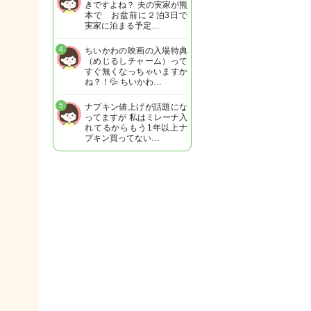
きですよね？ 夫の実家が熊
本で お盆前に２泊3日で
実家に泊まる予定…
4
ちいかわの映画の入場特典
（めじるしチャーム）って
すぐ無くなっちゃいますか
ね？！💦 ちいかわ…
5
ナプキン値上げが話題にな
ってますが 私はミレーナ入
れてるからもう1年以上ナ
プキン買ってない…