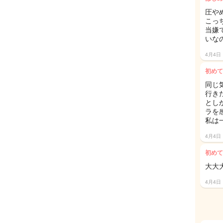
圧や
こっ
当嫌
いな
4月4日
初めて
同じ
行き
とし
ラを感
私は
4月4日
初めて
大大大
4月4日