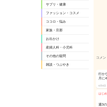
サプリ・健康
ファッション・コスメ
ココロ・悩み
家族・旦那
お出かけ
産婦人科・小児科
その他の疑問
コメン
雑談・つぶやき
行か
月に
4月4日
はじめ
週3