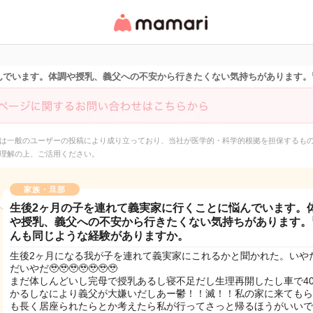
女性専用匿名QAアプ
リ・情報サイト
んでいます。体調や授乳、義父への不安から行きたくない気持ちがあります。
は一般のユーザーの投稿により成り立っており、当社が医学的・科学的根拠を担保するも
理解の上、ご活用ください。
家族・旦那
生後2ヶ月の子を連れて義実家に行くことに悩んでいます。
や授乳、義父への不安から行きたくない気持ちがあります。
んも同じような経験がありますか。
生後2ヶ月になる我が子を連れて義実家にこれるかと聞かれた。いや
だいやだ🥹🥹🥹🥹🥹🥹🥹
まだ体しんどいし完母で授乳あるし寝不足だし生理再開したし車で4
かるしなにより義父が大嫌いだしあー鬱！！滅！！私の家に来てもら
も長く居座られたらとか考えたら私が行ってさっと帰るほうがいいで