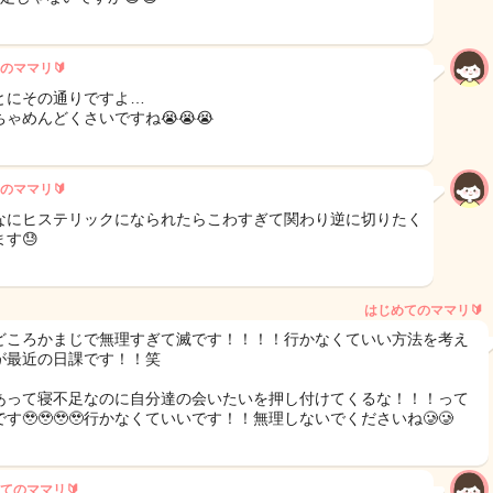
のママリ🔰
とにその通りですよ…
ちゃめんどくさいですね😭😭😭
のママリ🔰
なにヒステリックになられたらこわすぎて関わり逆に切りたく
す😓
はじめてのママリ🔰
どころかまじで無理すぎて滅です！！！！行かなくていい方法を考え
が最近の日課です！！笑
あって寝不足なのに自分達の会いたいを押し付けてくるな！！！って
す🥹🥹🥹🥹行かなくていいです！！無理しないでくださいね🥲🥲
てのママリ🔰