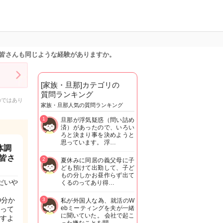
皆さんも同じような経験がありますか。
[家族・旦那]カテゴリの
質問ランキング
のではあり
家族・旦那人気の質問ランキング
1
旦那が浮気疑惑（問い詰め
済）があったので、いろい
ろと決まり事を決めようと
思っています。 浮…
体調
皆さ
2
夏休みに同居の義父母に子
ども預けて出勤して、子ど
もの分しかお昼作らず出て
だいや
くるのってあり得…
0分か
3
私が外国人な為、就活のW
ebミーティングを夫が一緒
って
に聞いていた。 会社で起こ
すよ