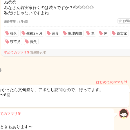
ね🥹🥹
みなさん義実家行くのは渋々ですか？🥹🥹🥹🥹🥹
私だけじゃないですよね……
お気
最終更新：4月4日
授乳
生後2ヶ月
完母
生理再開
車
体
義実家
寝不足
義父
初めてのママリ🔰
(生後5ヶ月)
ト
はじめてのママリ🔰
なかったら文句祭り、アポなし訪問なので、行ってます。
4〜8回…
てのママリ🔰
のときもあります〜