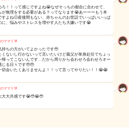
めろ！！って感じですよね😭なぜそっちの都合に合わせて、
ちが無理をする必要がある？ってなります😭あーーーもう本
ですよね🤢産後間もない、赤ちゃんのお世話でいっぱいいっぱ
のに、悩みやストレスを増やす人たち大嫌いです😭
のママリ🔰
気持ちの方がいてよかったです🥹
たくないし行かないって言いたいけど義父が単身赴任でちょっ
か帰ってこないんです…だから周りから会わせろ会わせろオー
じる日々です🥹🥹
一切会いたくありませんよ！！って言ってやりたい！！😭😭
のママリ🔰
大大共感です😭🥹😭🥹