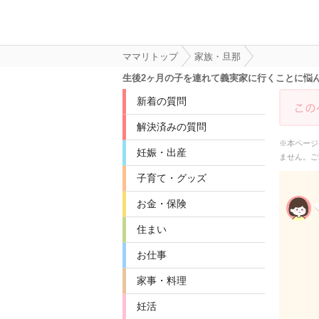
ママリトップ
家族・旦那
生後2ヶ月の子を連れて義実家に行くことに悩
新着の質問
解決済みの質問
※本ページ
妊娠・出産
ません。ご
子育て・グッズ
お金・保険
住まい
お仕事
家事・料理
妊活