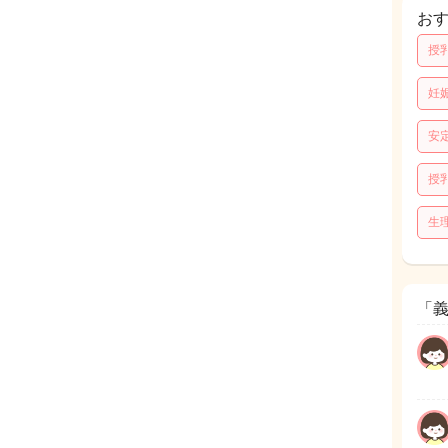
お
授
妊
安
授
生
「