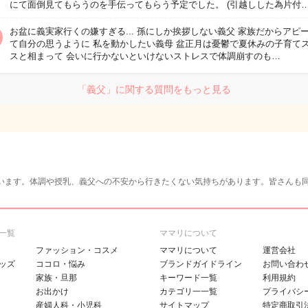
にて面倒見てもらうのを手伝ってもらう予定でした。 (引越しした為片付
お盆に義実家行くの嫌すぎる... 孫にしか挨拶しない義父 家族だからアピ
て自分の思うように 私を動かしたい義母 盆正月は憂鬱で夏休みの子育て
スと相まって 会いに行かないといけないストレスで体調崩すのも…
「義父」に関する質問をもっと見る
います。体調や授乳、義父への不安から行きたくない気持ちがあります。皆さんも
一覧
ママリについて
ファッション・コスメ
ママリについて
運営会社
ッズ
ココロ・悩み
ブランドガイドライン
お問い合わ
家族・旦那
キーワード一覧
利用規約
お出かけ
カテゴリ一一覧
プライバシ
産婦人科・小児科
サイトマップ
特定商取引