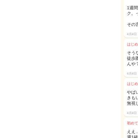
1週
ク。っ
その
4月4日
はじめ
そう
徒歩
んや
4月4日
はじめ
やば
きも
無視
4月4日
初めて
ええ
週1確