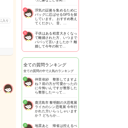
った嫌なことを聞…
4
浮気の証拠を集めるために
バッグに忍ばせるGPSを探
しています。 おすすめ教え
に入り
てください。 音、…
5
子供はある程度大きくなっ
て離婚された方、いつまで
パパって言いましたか？ 離
婚して今年の秋で…
全ての質問ランキング
全ての質問の中で人気のランキング
1
仲里依紗 整形してますよ
ね？前の方が可愛かったの
に今怖いんですが整形した
ら整形したーって…
2
鹿児島市 黎明館の大恐竜展
ライカのシン恐竜展 今年行
かれた方いらっしゃいます
か？ どちらか…
3
地震あと 帰省は控えるべ