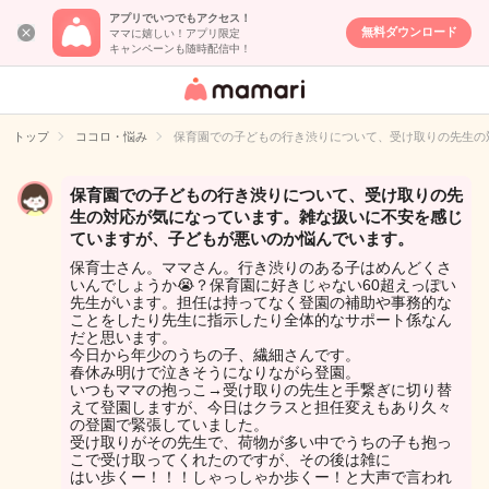
アプリでいつでもアクセス！
無料ダウンロード
ママに嬉しい！アプリ限定
キャンペーンも随時配信中！
女性専用匿名QA
アプリ・情報サ
トップ
ココロ・悩み
保育園での子どもの行き渋りについて、受け取りの先生の
イト
保育園での子どもの行き渋りについて、受け取りの先
生の対応が気になっています。雑な扱いに不安を感じ
ていますが、子どもが悪いのか悩んでいます。
保育士さん。ママさん。行き渋りのある子はめんどくさ
いんでしょうか😭？保育園に好きじゃない60超えっぽい
先生がいます。担任は持ってなく登園の補助や事務的な
ことをしたり先生に指示したり全体的なサポート係なん
だと思います。
今日から年少のうちの子、繊細さんです。
春休み明けで泣きそうになりながら登園。
いつもママの抱っこ→受け取りの先生と手繋ぎに切り替
えて登園しますが、今日はクラスと担任変えもあり久々
の登園で緊張していました。
受け取りがその先生で、荷物が多い中でうちの子も抱っ
こで受け取ってくれたのですが、その後は雑に
はい歩くー！！！しゃっしゃか歩くー！と大声で言われ