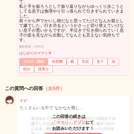
て、
私と手を振ろうとして振り返りながらゆっくり歩こうと
してる息子は無理やり引っ張られて引きずられていきま
した。
前々から声でかいし雑だなと思ってたけどなんか親とし
て嫌でした。行き渋るというかさっと切り替えていけな
い息子が悪いかもですが、半泣きで引き摺られていく息
子の姿を見ながら出勤してなんとも言えない気持ちで
す。
最終更新：4月6日
はじめてのママリ🔰
ココロ・悩み
保育園
親
先生
息子
体
担任
保育士
この質問への回答
（全5件）
すず
たくさんいる中で なかなか難し…
この回答の続きは
「ママリ」アプリ
にて
お読みいただけます！