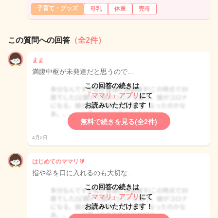
子育て・グッズ
母乳
体重
完母
この質問への回答
（全2件）
まま
満腹中枢が未発達だと思うので…
この回答の続きは
「ママリ」アプリ
にて
お読みいただけます！
無料で続きを見る(全2件)
4月2日
はじめてのママリ🔰
指や拳を口に入れるのも大切な…
この回答の続きは
「ママリ」アプリ
にて
お読みいただけます！