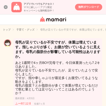
アプリでいつでもアクセス！
無料ダウンロード
ママに嬉しい！アプリ限定
キャンペーンも随時配信中！
女性専用匿名QA
アプリ・情報サ
トップ
子育て・グッズ
母乳が足りているか不安ですが、体重は増えています。
イト
母乳が足りているか不安ですが、体重は増えていま
す。指しゃぶりが多く、お腹が空いているように見え
ます。母乳の脂肪分が影響している可能性はあります
か。
あと1週間で4ヶ月BOY完母です。今日体重測ったら7.2キ
ロありました。
母乳が足りているか不安でしたが、足りていたようで安
心しました。
ですが、指や拳しゃぶりが最近多くお腹空いてるような
動きをよくします。
母乳の脂質？とか脂肪分が多くて体重が増えているだけ
で飲む量としては足りないってことはあるのでしょう
か？
最終更新：4月5日
ふーR7.12🍼
生後7ヶ月