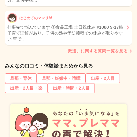
分。受付事務…
はじめてのママリ🔰
仕事先で悩んでいます ①食品工場 土日祝休み ¥1080 9-17時
子育て理解があり、子供の熱や予防接種での休みが取りやす
い 車で…
「派遣」に関する質問一覧を見る
みんなの口コミ・体験談まとめから見る
旦那・育休
旦那・妊娠中・喧嘩
出産・2人目
出産・2人目・楽
出産・時間・2人目