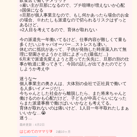
飲食店で働くデメリット
○雇い主が旦那になるので、プチ喧嘩が増えないか心配
○国保になる
○旦那が個人事業主なので、もし何かあったら場合のお金
の場合、※わたしも派遣なので切られるリスクはずっと
あるけど。
○2人目を考えてるので、育休が取れない
今の派遣先一年働いてるけど、仕事内容が難しくて量も
多くだいぶキャパオーバー…ストレスも凄い。
休むのに抵抗があって、子供が発熱した時座薬入れて無
理に登園させようかと頭によぎった(最低だ…)
6月末で派遣先変えようと思ってた矢先に、旦那の別の仕
事が軌道に乗ってきて、今回の話しが出てきたのでどう
しようか考え中
迷うな〜
個人事業主の奥さんは、大体別の会社で正社員で働いて
る人多いイメージだし。
今ちゃんとした社会から離脱したら、また将来ちゃんと
働けるのかも心配だけど、子どもが中高ぐらいになった
らまた派遣事務で働けばいいかなとも考えてる。
育休が取れないのは痛いけど、1人目一年半取れたしまぁ
いいかな…😭
迷う…
最終更新：4月2日
はじめてのママリ🔰
2歳10ヶ月