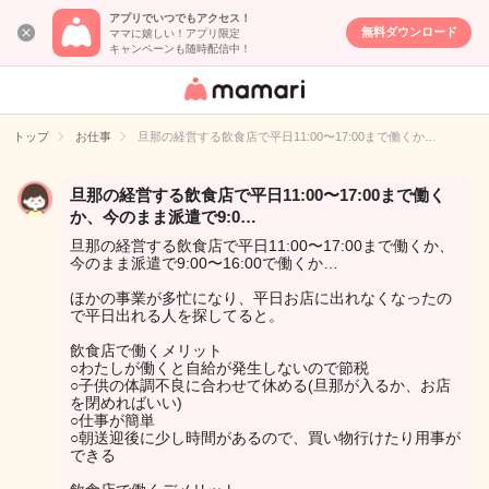
アプリでいつでもアクセス！
無料ダウンロード
ママに嬉しい！アプリ限定
キャンペーンも随時配信中！
女性専用匿名QA
アプリ・情報サ
トップ
お仕事
旦那の経営する飲食店で平日11:00〜17:00まで働くか…
イト
旦那の経営する飲食店で平日11:00〜17:00まで働く
か、今のまま派遣で9:0…
旦那の経営する飲食店で平日11:00〜17:00まで働くか、
今のまま派遣で9:00〜16:00で働くか…
ほかの事業が多忙になり、平日お店に出れなくなったの
で平日出れる人を探してると。
飲食店で働くメリット
○わたしが働くと自給が発生しないので節税
○子供の体調不良に合わせて休める(旦那が入るか、お店
を閉めればいい)
○仕事が簡単
○朝送迎後に少し時間があるので、買い物行けたり用事が
できる