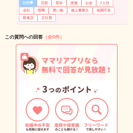
お仕事
旦那
育休
派遣
お金
2人目
会社
喧嘩
買い物
個人事業主
体調不良
飲食店
正社員
この質問への回答
（全0件）