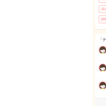
戌
膀
「