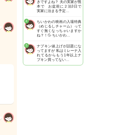
きですよね？ 夫の実家が熊
本で お盆前に２泊3日で
実家に泊まる予定…
4
ちいかわの映画の入場特典
（めじるしチャーム）って
すぐ無くなっちゃいますか
ね？！💦 ちいかわ…
5
ナプキン値上げが話題にな
ってますが 私はミレーナ入
れてるからもう1年以上ナ
プキン買ってない…