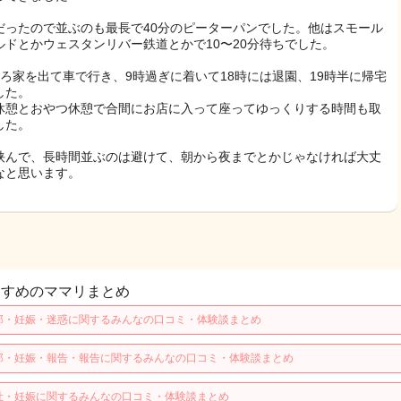
だったので並ぶのも最長で40分のピーターパンでした。他はスモール
ルドとかウェスタンリバー鉄道とかで10〜20分待ちでした。
ごろ家を出て車で行き、9時過ぎに着いて18時には退園、19時半に帰宅
した。
休憩とおやつ休憩で合間にお店に入って座ってゆっくりする時間も取
した。
挟んで、長時間並ぶのは避けて、朝から夜までとかじゃなければ大丈
なと思います。
すすめのママリまとめ
那・妊娠・迷惑に関するみんなの口コミ・体験談まとめ
那・妊娠・報告・報告に関するみんなの口コミ・体験談まとめ
吐・妊娠に関するみんなの口コミ・体験談まとめ