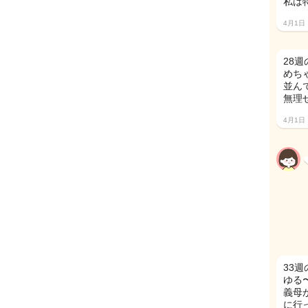
私は
4月1日
28
めち
並ん
無理
4月1日
33
ゆる
義母
に行