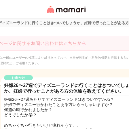
女性専用匿名QAアプ
リ・情報サイト
週でディズニーランドに行くことはきついでしょうか。妊婦で行ったことがある
は一般のユーザーの投稿により成り立っており、当社が医学的・科学的根拠を担保するも
理解の上、ご活用ください。
お出かけ
妊娠26〜27週でディズニーランドに行くことはきついでし
か。妊婦で行ったことがある方の体験を教えてください。
妊娠26〜27週あたりでディズニーランドはきついですかね？
妊婦でディズニー行かれたことある方いらっしゃいますか？
何週の時行かれましたか？
どうでしたか😭？
めちゃくちゃ行きたいけど疲れそうで、、