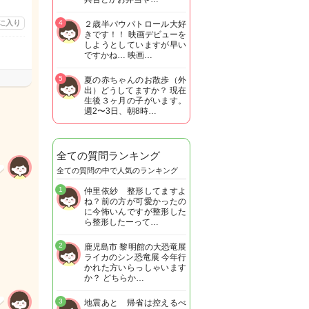
に入り
4
２歳半パウパトロール大好
きです！！ 映画デビューを
しようとしていますが早い
ですかね… 映画…
5
夏の赤ちゃんのお散歩（外
出）どうしてますか？ 現在
生後３ヶ月の子がいます。
週2〜3日、朝8時…
全ての質問ランキング
全ての質問の中で人気のランキング
1
仲里依紗 整形してますよ
ね？前の方が可愛かったの
に今怖いんですが整形した
ら整形したーって…
2
鹿児島市 黎明館の大恐竜展
ライカのシン恐竜展 今年行
かれた方いらっしゃいます
か？ どちらか…
3
地震あと 帰省は控えるべ