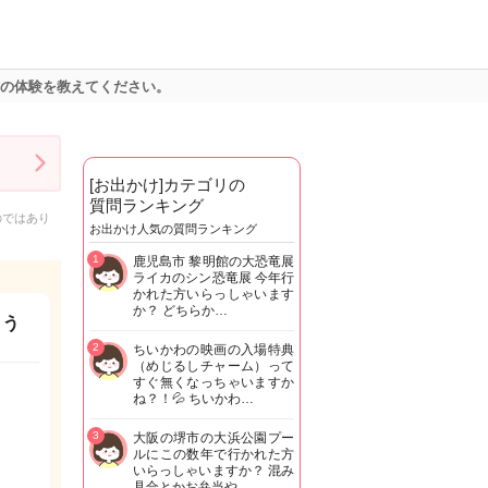
方の体験を教えてください。
[お出かけ]カテゴリの
質問ランキング
のではあり
お出かけ人気の質問ランキング
1
鹿児島市 黎明館の大恐竜展
ライカのシン恐竜展 今年行
かれた方いらっしゃいます
か？ どちらか…
ょう
2
ちいかわの映画の入場特典
（めじるしチャーム）って
すぐ無くなっちゃいますか
ね？！💦 ちいかわ…
3
大阪の堺市の大浜公園プー
ルにこの数年で行かれた方
いらっしゃいますか？ 混み
具合とかお弁当や…