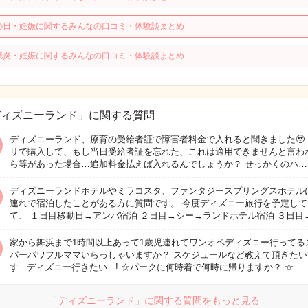
の日・妊娠に関するみんなの口コミ・体験談まとめ
胱炎・妊娠に関するみんなの口コミ・体験談まとめ
ディズニーランド」に関する質問
ディズニーランド、療育の受給者証で障害者料金で入れると聞きました🥹
リで購入して、もし当日受給者証を忘れた、これは適用できませんと言わ
ら等があった場合…追加料金払えば入れるんでしょうか？ せっかくのハ…
ディズニーランドホテルやミラコスタ、ファンタジースプリングスホテル
連れで宿泊したことがある方に質問です。 今度ディズニー旅行を予定して
て、 １日目移動日→アンバ宿泊 ２日目→シー→ランドホテル宿泊 ３日目
家から舞浜まで1時間以上あって1歳児連れてワンオペディズニー行ってる
パーパワフルママいらっしゃいますか？ スケジュールなど教えて頂きたい
す...ディズニー行きたい...! ☆パークに何時着で何時に帰りますか？ ☆…
「ディズニーランド」に関する質問をもっと見る