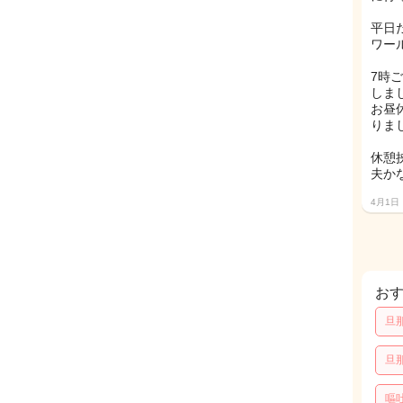
平日
ワー
7時
しま
お昼
りま
休憩
夫か
4月1日
お
旦
旦
嘔