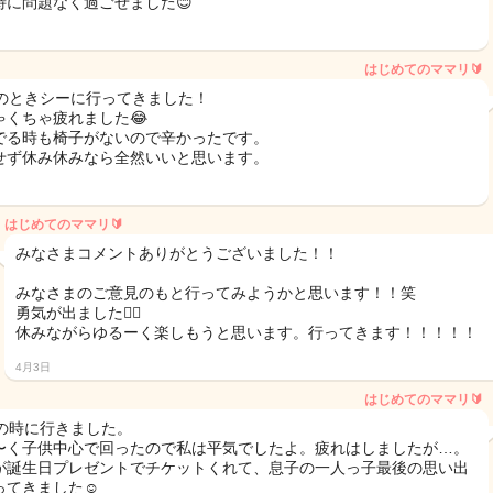
特に問題なく過ごせました😊
はじめてのママリ🔰
週のときシーに行ってきました！
ゃくちゃ疲れました😂
でる時も椅子がないので辛かったです。
せず休み休みなら全然いいと思います。
はじめてのママリ🔰
みなさまコメントありがとうございました！！
みなさまのご意見のもと行ってみようかと思います！！笑
勇気が出ました🙂‍↕️
休みながらゆるーく楽しもうと思います。行ってきます！！！！！
4月3日
はじめてのママリ🔰
週の時に行きました。
〜く子供中心で回ったので私は平気でしたよ。疲れはしましたが…。
が誕生日プレゼントでチケットくれて、息子の一人っ子最後の思い出
ってきました☺️