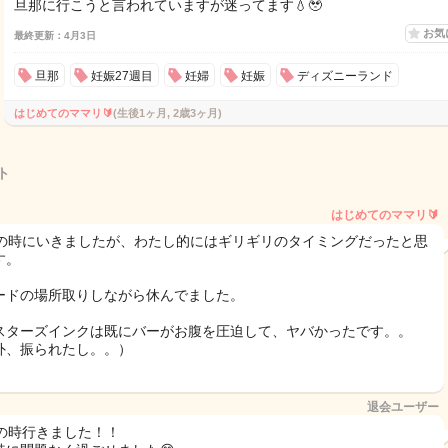
旦那に行こうと言われていますが迷ってます💧🥹
お気
最終更新：4月3日
旦那
妊娠27週目
妊婦
妊娠
ディズニーランド
はじめてのママリ🔰
(生後1ヶ月, 2歳3ヶ月)
ト
はじめてのママリ🔰
週の時にいきましたが、わたし的にはギリギリのタイミングだったと思
す。
ードの場所取りしながら休んでました。
スターズインクは既にバーがお腹を圧迫して、ヤバかったです。。
外、振られたし。。）
退会ユーザー
週の時行きました！！