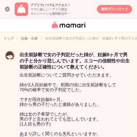
アプリでいつでもアクセス！
無料ダウンロード
ママに嬉しい！アプリ限定
キャンペーンも随時配信中！
女性専用匿名QA
アプリ・情報サ
トップ
妊娠・出産
出生前診断で女の子判定だった姉が、妊娠8ヶ月で男の子と
イト
出生前診断で女の子判定だった姉が、妊娠8ヶ月で男
の子と分かり悲しんでいます。エコーの信頼性や出生
前診断の正確性について教えてください。
出生前診断についてご質問させていただきます。
姉が2人目妊娠中で、初期の頃に出生前診断をして
70%の確率で女の子判定でした。
ですが現在妊娠8ヶ月。
姉から男の子だったと連絡がありました。
姉は女の子希望でしたが、
男の子と言われてとても悲しんでいます。
(1人目も男の子)
あまり詳しく聞くのも失礼といいますか、