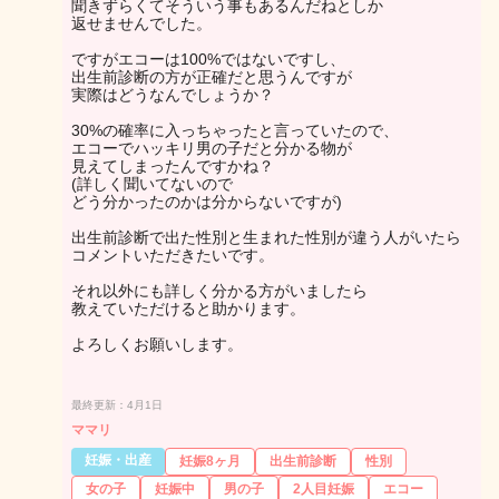
聞きずらくてそういう事もあるんだねとしか
返せませんでした。
ですがエコーは100%ではないですし、
出生前診断の方が正確だと思うんですが
実際はどうなんでしょうか？
30%の確率に入っちゃったと言っていたので、
エコーでハッキリ男の子だと分かる物が
見えてしまったんですかね？
(詳しく聞いてないので
どう分かったのかは分からないですが)
出生前診断で出た性別と生まれた性別が違う人がいたら
コメントいただきたいです。
それ以外にも詳しく分かる方がいましたら
教えていただけると助かります。
よろしくお願いします。
最終更新：4月1日
ママリ
妊娠・出産
妊娠8ヶ月
出生前診断
性別
女の子
妊娠中
男の子
2人目妊娠
エコー