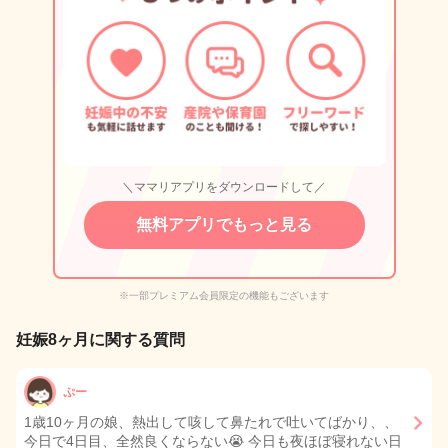
＼ママリアプリをダウンロードして／
無料アプリでもっと見る
※一部プレミアム会員限定の機能もございます
妊娠8ヶ月に関する質問
ぷー
1歳10ヶ月の娘、熱出して咳して鼻たれで吐いてばかり、、
今日で4日目、全然良くならない😭 今日も夜ほぼ寝れない日