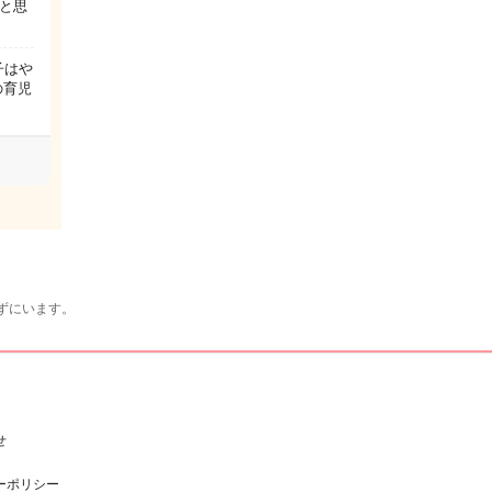
と思
子はや
の育児
ずにいます。
せ
ーポリシー