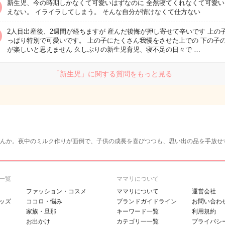
新生児、今の時期しかなくて可愛いはずなのに 全然寝てくれなくて可愛い
えない。 イライラしてしまう。 そんな自分が情けなくて仕方ない
2人目出産後、2週間が経ちますが 産んだ後悔が押し寄せて辛いです 上の
っぱり特別で可愛いです。 上の子にたくさん我慢をさせた上での 下の子
が楽しいと思えません 久しぶりの新生児育児、寝不足の日々で …
「新生児」に関する質問をもっと見る
んか。夜中のミルク作りが面倒で、子供の成長を喜びつつも、思い出の品を手放せ
一覧
ママリについて
ファッション・コスメ
ママリについて
運営会社
ッズ
ココロ・悩み
ブランドガイドライン
お問い合わ
家族・旦那
キーワード一覧
利用規約
お出かけ
カテゴリ一一覧
プライバシ