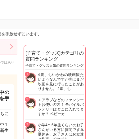
品を手放せずにいます。
[子育て・グッズ]カテゴリの
質問ランキング
のではあり
子育て・グッズ人気の質問ランキング
1
4歳、ちいかわの映画観た
いようなんですが実はまだ
映画を見に行ったことがあ
りません。 4歳、ち…
中の
を手
2
エアラブなどのファンシー
トお使いの方！ モバイルバ
ッテリーはどこに入れてま
ちに
すか？ ベビーカ…
🫩
3
小学4〜6年生くらいのお子
さんがいる方に質問です🙏
新生
夏休み、お子さんはお友達