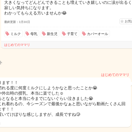
大きくなってどんどんできることも増えていき嬉しいのに涙が出るく
寂しい気持ちになります。
わかってもらえる方いませんか😂
お気
最終更新：3月30日
ミルク
母乳
新生児
子育て
カバーオール
はじめてのママリ
ト
はじめてのママリ
ります！！
切れる度に何度ミルクにしようかなと思ったことか😭
や外出時の授乳、本当に楽でした☺️
るとなると本当に今までにないぐらい泣きました😭
これ着れるの、今シーズンで最後かなぁと思いながら動画たくさん回
ます！！
置いてけぼりな感じしますが、成長ですね🥲
日