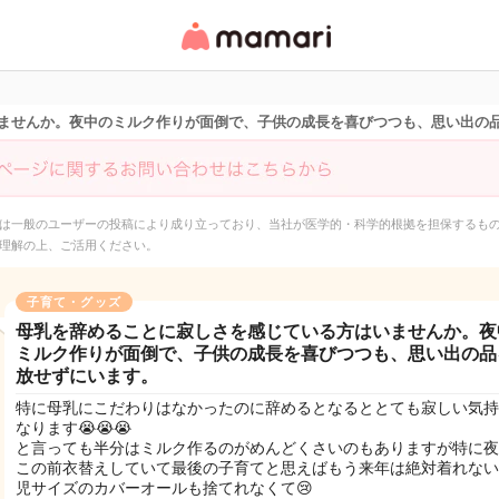
女性専用匿名QAアプ
リ・情報サイト
ませんか。夜中のミルク作りが面倒で、子供の成長を喜びつつも、思い出の
は一般のユーザーの投稿により成り立っており、当社が医学的・科学的根拠を担保するも
理解の上、ご活用ください。
子育て・グッズ
母乳を辞めることに寂しさを感じている方はいませんか。夜
ミルク作りが面倒で、子供の成長を喜びつつも、思い出の品
放せずにいます。
特に母乳にこだわりはなかったのに辞めるとなるととても寂しい気持
なります😭😭😭
と言っても半分はミルク作るのがめんどくさいのもありますが特に夜中
この前衣替えしていて最後の子育てと思えばもう来年は絶対着れない
児サイズのカバーオールも捨てれなくて😢