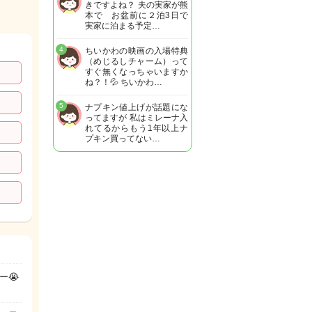
きですよね？ 夫の実家が熊
本で お盆前に２泊3日で
実家に泊まる予定…
4
ちいかわの映画の入場特典
（めじるしチャーム）って
すぐ無くなっちゃいますか
ね？！💦 ちいかわ…
5
ナプキン値上げが話題にな
ってますが 私はミレーナ入
れてるからもう1年以上ナ
プキン買ってない…
ー😭