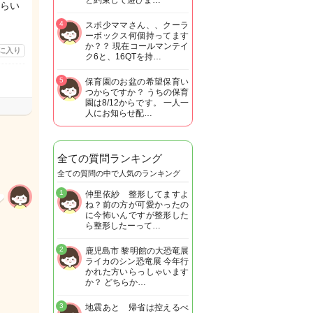
と約束して遊びま…
らい
4
スポ少ママさん、、クーラ
ーボックス何個持ってます
か？？ 現在コールマンテイ
に入り
ク6と、16QTを持…
5
保育園のお盆の希望保育い
つからですか？ うちの保育
園は8/12からです。 一人一
人にお知らせ配…
全ての質問ランキング
全ての質問の中で人気のランキング
1
仲里依紗 整形してますよ
ね？前の方が可愛かったの
に今怖いんですが整形した
ら整形したーって…
2
鹿児島市 黎明館の大恐竜展
ライカのシン恐竜展 今年行
かれた方いらっしゃいます
か？ どちらか…
3
地震あと 帰省は控えるべ