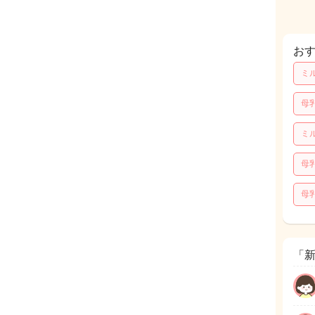
お
ミ
母
ミ
母
母
「