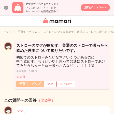
アプリでいつでもアクセス！
無料ダウンロード
ママに嬉しい！アプリ限定
キャンペーンも随時配信中！
女性専用匿名QA
アプリ・情報サ
トップ
子育て・グッズ
ストローのマグが飲めず、普通のストローで吸ったら飲
イト
ストローのマグが飲めず、普通のストローで吸ったら
飲めた理由について知りたいです。
初めてのストローみたいなマグいくつかあるのに
中々飲めず、もういいやと思って普通にストローであげ
てみたらちゅーちゅー吸ったのなぜ、、！！！笑
最終更新：3月28日
ままり
子育て・グッズ
マグ
ストロー
この質問への回答
（全2件）
ママリ