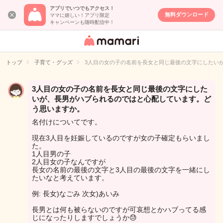
アプリでいつでもアクセス！
無料ダウンロード
ママに嬉しい！アプリ限定
キャンペーンも随時配信中！
女性専用匿名QA
アプリ・情報サ
トップ
子育て・グッズ
3人目の女の子の名前を長女と同じ最後の文字にしたい
イト
3人目の女の子の名前を長女と同じ最後の文字にした
いが、長男がハブられるのではと心配しています。ど
う思いますか。
名付けについてです。
現在3人目を妊娠しているのですが女の子確定もらいまし
た。
1人目男の子
2人目女の子なんですが
長女の名前の最後の文字と3人目の最後の文字を一緒にし
たいなと考えています。
例: 長女)なごみ 次女)あいみ
長男とは何も被らないのですが可哀想とかハブってる感
じになったりしますでしょうか😓