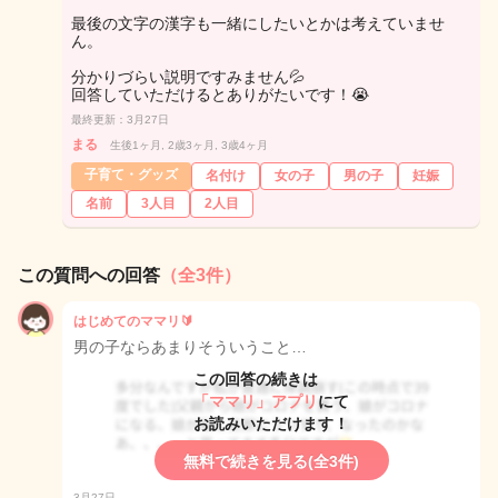
最後の文字の漢字も一緒にしたいとかは考えていませ
ん。
分かりづらい説明ですみません💦
回答していただけるとありがたいです！😭
最終更新：3月27日
まる
生後1ヶ月, 2歳3ヶ月, 3歳4ヶ月
子育て・グッズ
名付け
女の子
男の子
妊娠
名前
3人目
2人目
この質問への回答
（全3件）
はじめてのママリ🔰
男の子ならあまりそういうこと…
この回答の続きは
「ママリ」アプリ
にて
お読みいただけます！
無料で続きを見る(全3件)
3月27日