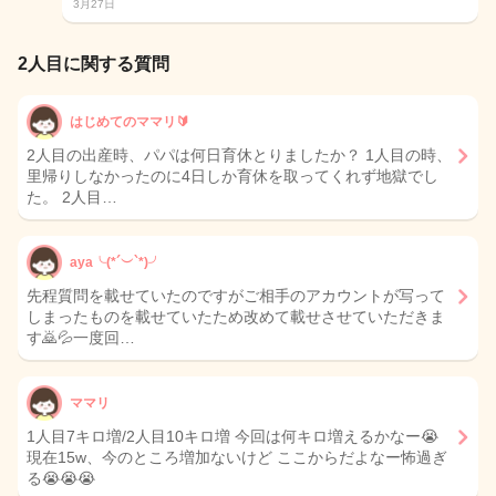
3月27日
2人目に関する質問
はじめてのママリ🔰
2人目の出産時、パパは何日育休とりましたか？ 1人目の時、
里帰りしなかったのに4日しか育休を取ってくれず地獄でし
た。 2人目…
aya╰(*´︶`*)╯
先程質問を載せていたのですがご相手のアカウントが写って
しまったものを載せていたため改めて載せさせていただきま
す🙇💦一度回…
ママリ
1人目7キロ増/2人目10キロ増 今回は何キロ増えるかなー😭
現在15w、今のところ増加ないけど ここからだよなー怖過ぎ
る😭😭😭