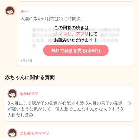
みー
入園(1歳4ヶ月)前は特に時間決…
この回答の続きは
「ママリ」アプリ
にて
お読みいただけます！
無料で続きを見る(全5件)
3月27日
赤ちゃんに関する質問
ゆかゆママ
3人目にして我が子の発達が心配です😳 3人目の息子の発達
が遅いような気がして、個人差でこんなもんかなぁ？もう3
人目だし孫み…
はじめてのママリ