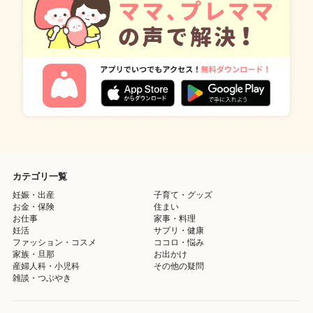
カテゴリ一覧
妊娠・出産
子育て・グッズ
お金・保険
住まい
お仕事
家事・料理
妊活
サプリ・健康
ファッション・コスメ
ココロ・悩み
家族・旦那
お出かけ
産婦人科・小児科
その他の疑問
雑談・つぶやき