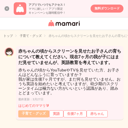
アプリでいつでもアクセス！
無料ダウンロード
ママに嬉しい！アプリ限定
キャンペーンも随時配信中！
女性専用匿名QA
アプリ・情報サ
トップ
子育て・グッズ
赤ちゃんの頃からスクリーンを見せたお子さんの育ちに
イト
赤ちゃんの頃からスクリーンを見せたお子さんの育ち
について教えてください。現在7ヶ月の我が子にはま
だ見せていませんが、英語教育を考えています。
赤ちゃんの頃からYouTubeやTVを見せていた方、お子さ
んはどんなふうに育っていますか？
我が家は生後7ヶ月ですが、まだ何も見せていません。お
うち英語を始めたいと考えていますが、幼少期のスクリ
ーンタイムは極力ない方がいいという認識があり、踏み
とどまっています。
最終更新：3月27日
はじめてのママリ🔰
子育て・グッズ
英語
生後7ヶ月
赤ちゃん