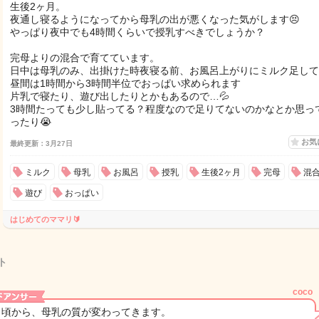
生後2ヶ月。
夜通し寝るようになってから母乳の出が悪くなった気がします😣
やっぱり夜中でも4時間くらいで授乳すべきでしょうか？
完母よりの混合で育てています。
日中は母乳のみ、出掛けた時夜寝る前、お風呂上がりにミルク足して
昼間は1時間から3時間半位でおっぱい求められます
片乳で寝たり、遊び出したりとかもあるので…💦
3時間たっても少し貼ってる？程度なので足りてないのかなとか思っ
ったり😭
お気
最終更新：3月27日
ミルク
母乳
お風呂
授乳
生後2ヶ月
完母
混
遊び
おっぱい
はじめてのママリ🔰
ト
coco
月頃から、母乳の質が変わってきます。