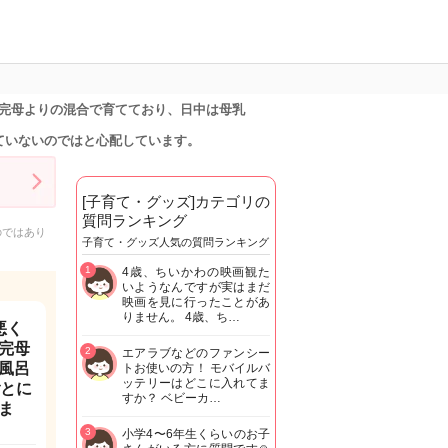
完母よりの混合で育てており、日中は母乳
ていないのではと心配しています。
[子育て・グッズ]カテゴリの
質問ランキング
のではあり
子育て・グッズ人気の質問ランキング
1
4歳、ちいかわの映画観た
いようなんですが実はまだ
映画を見に行ったことがあ
りません。 4歳、ち…
悪く
完母
2
エアラブなどのファンシー
風呂
トお使いの方！ モバイルバ
ッテリーはどこに入れてま
ごとに
すか？ ベビーカ…
ま
3
小学4〜6年生くらいのお子