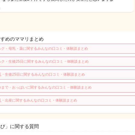
日
すすめのママリまとめ
ルク・母乳・薬に関するみんなの口コミ・体験談まとめ
ルク・生後25日に関するみんなの口コミ・体験談まとめ
乳・生後25日に関するみんなの口コミ・体験談まとめ
つまで・おっぱいに関するみんなの口コミ・体験談まとめ
乳・出産に関するみんなの口コミ・体験談まとめ
遊び」に関する質問