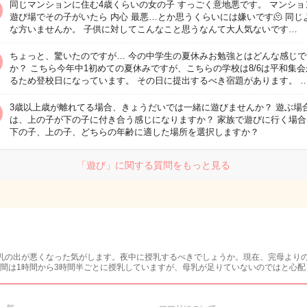
同じマンションに住む4歳くらいの女の子 すっごく意地悪です。 マンショ
遊び場でその子がいたら 内心 最悪…とか思うくらいには嫌いです🫠 同じ
な方いませんか。 子供に対してこんなこと思うなんて大人気ないです…
ちょっと、驚いたのですが… 今の中学生の夏休みお勉強とはどんな感じで
か？ こちら今年中1初めての夏休みですが、こちらの学校は8/6は平和集会
るため登校日になっています。 その日に提出するべき宿題があります。 
3歳以上歳が離れてる場合、きょうだいでは一緒に遊びませんか？ 遊ぶ場
は、上の子が下の子に付き合う感じになりますか？ 家族で遊びに行く場合
下の子、上の子、どちらの年齢に適した場所を選択しますか？
「遊び」に関する質問をもっと見る
乳の出が悪くなった気がします。夜中に授乳するべきでしょうか。現在、完母より
間は1時間から3時間半ごとに授乳していますが、母乳が足りていないのではと心配