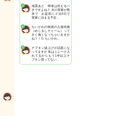
3
地震あと 帰省は控えるべ
きですよね？ 夫の実家が熊
本で お盆前に２泊3日で
実家に泊まる予定…
4
ちいかわの映画の入場特典
（めじるしチャーム）って
すぐ無くなっちゃいますか
ね？！💦 ちいかわ…
5
ナプキン値上げが話題にな
ってますが 私はミレーナ入
れてるからもう1年以上ナ
プキン買ってない…