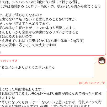
までは、シャバシャバの消化に良い張って貯まる母乳、
月以降は脂質多め（カロリー高め）の、吸われたら奥から出てくる母
で、あまり張らなくなるので
ん出てない？足りない？と思われること多いですが、
がしっかり増えてたら足りてます。
寝られるなら寝た方が、ママの体力も回復しますし
さんもしっかり空腹から満腹になるリズムができると
食始めるのも良いので
さえ増えていれば（目安は2か月なら出生体重＋2kg程度）
さんの要求に応じて、で大丈夫です🙆‍♀️
日
てのママリ🔰
するコメントありがとうございます☺️
日
はじめてのママリ🔰
になった可能性もあります🙆‍♀️
母乳量に寄与するホルモンはやっぱり夜間が優位なので減った可能性
りますよね
ク寄りになってもおっけー！ならいいと思いますが、母乳メインで行
いならまだ生後2ヶ月ですし夜間した方が安全だと思いますよ