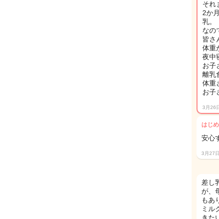
それ
2か
乳。
なの
皆さ
体重
夜中
お子
離乳
体重
お子
3月26
はじめ
安心
3月27
差し乳
が、
もあ
ミル
きた