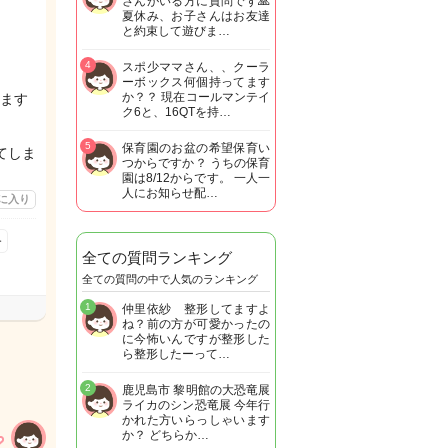
さんがいる方に質問です🙏
夏休み、お子さんはお友達
と約束して遊びま…
4
スポ少ママさん、、クーラ
ーボックス何個持ってます
か？？ 現在コールマンテイ
ます
ク6と、16QTを持…
5
保育園のお盆の希望保育い
てしま
つからですか？ うちの保育
園は8/12からです。 一人一
人にお知らせ配…
に入り
合
全ての質問ランキング
全ての質問の中で人気のランキング
1
仲里依紗 整形してますよ
ね？前の方が可愛かったの
に今怖いんですが整形した
ら整形したーって…
2
鹿児島市 黎明館の大恐竜展
ライカのシン恐竜展 今年行
かれた方いらっしゃいます
か？ どちらか…