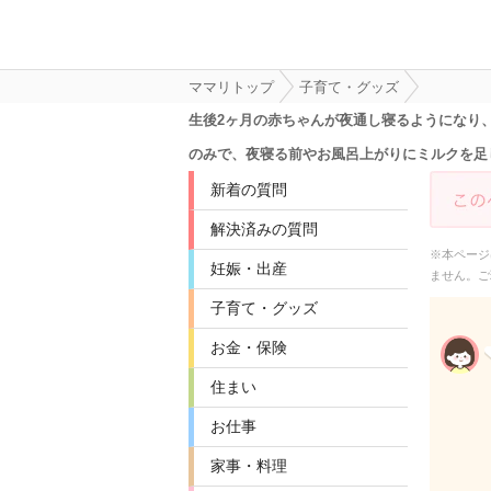
ママリトップ
子育て・グッズ
生後2ヶ月の赤ちゃんが夜通し寝るようになり
のみで、夜寝る前やお風呂上がりにミルクを足
新着の質問
解決済みの質問
※本ページ
妊娠・出産
ません。ご
子育て・グッズ
お金・保険
住まい
お仕事
家事・料理