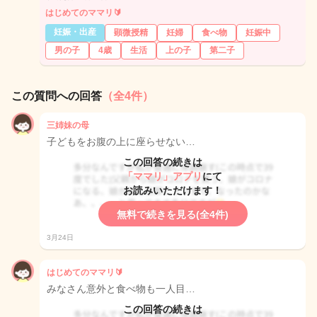
はじめてのママリ🔰
妊娠・出産
顕微授精
妊婦
食べ物
妊娠中
男の子
4歳
生活
上の子
第二子
この質問への回答
（全4件）
三姉妹の母
子どもをお腹の上に座らせない…
この回答の続きは
「ママリ」アプリ
にて
お読みいただけます！
無料で続きを見る(全4件)
3月24日
はじめてのママリ🔰
みなさん意外と食べ物も一人目…
この回答の続きは