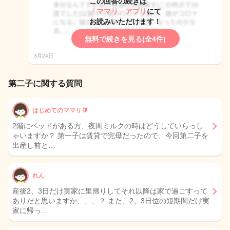
この回答の続きは
「ママリ」アプリ
にて
お読みいただけます！
無料で続きを見る(全4件)
3月24日
第二子に関する質問
はじめてのママリ🔰
2階にベッドがある方、夜間ミルクの時はどうしていらっし
ゃいますか？ 第一子は賃貸で完母だったので、今回第二子を
出産し前と…
れん
産後2、3日だけ実家に里帰りしてそれ以降は家で過ごすって
ありだと思いますか、、、？ また、2、3日位の短期間だけ実
家に帰っ…