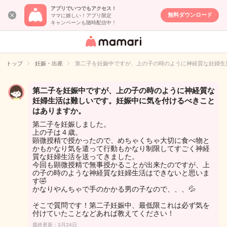
アプリでいつでもアクセス！
無料ダウンロード
ママに嬉しい！アプリ限定
キャンペーンも随時配信中！
女性専用匿名QA
アプリ・情報サ
トップ
妊娠・出産
第二子を妊娠中ですが、上の子の時のように神経質な妊婦生
イト
第二子を妊娠中ですが、上の子の時のように神経質な
妊婦生活は難しいです。妊娠中に気を付けるべきこと
はありますか。
第二子を妊娠しました。
上の子は４歳。
顕微授精で授かったので、めちゃくちゃ大切に食べ物と
かもかなり気を遣って行動もかなり制限してすごく神経
質な妊婦生活を送ってきました。
今回も顕微授精で無事授かることが出来たのですが、上
の子の時のような神経質な妊婦生活はできないと思いま
す🤣
かなりやんちゃで手のかかる男の子なので、、、💦
そこで質問です！第二子妊娠中、最低限これは必ず気を
付けていたことなどあれば教えてください！
最終更新：3月24日