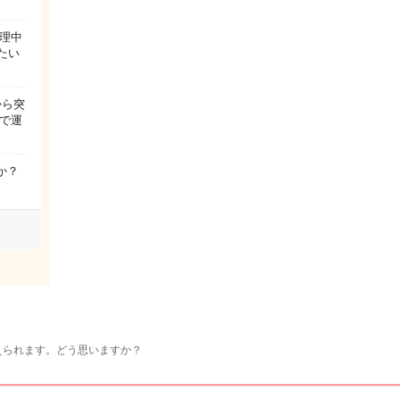
理中
たい
から突
ので運
か？
えられます。どう思いますか？