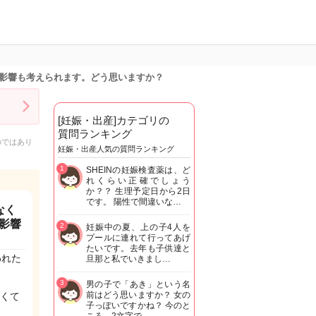
影響も考えられます。どう思いますか？
[妊娠・出産]カテゴリの
質問ランキング
のではあり
妊娠・出産人気の質問ランキング
1
SHEINの妊娠検査薬は、ど
れくらい正確でしょう
か？？ 生理予定日から2日
です。 陽性で間違いな…
なく
影響
2
妊娠中の夏、上の子4人を
プールに連れて行ってあげ
たいです。去年も子供達と
われた
旦那と私でいきまし…
3
男の子で「あき」という名
前はどう思いますか？ 女の
くて
子っぽいですかね？ 今のと