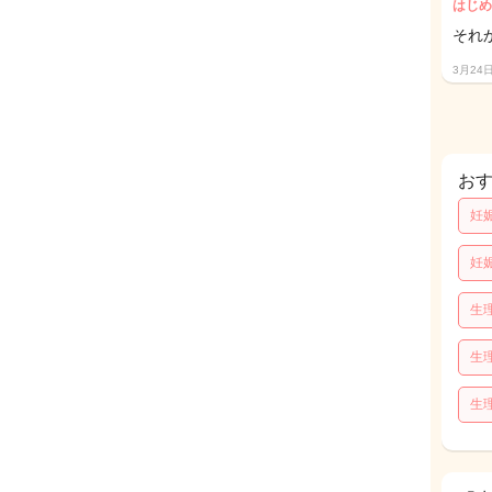
はじめ
それ
3月24
お
妊
妊
生
生
生