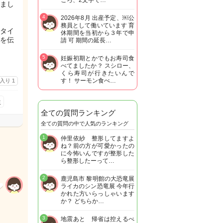
ころ、2文字で…
まし
4
2026年8月 出産予定、￼公
務員として働いています 育
タイ
休期間を当初から３年で申
を伝
請 可 期間の延長…
5
妊娠初期とかでもお寿司食
べてましたか？ スシロー、
くら寿司が行きたいんで
す！ サーモン食べ…
に入り
1
生
全ての質問ランキング
全ての質問の中で人気のランキング
1
仲里依紗 整形してますよ
ね？前の方が可愛かったの
に今怖いんですが整形した
ら整形したーって…
2
鹿児島市 黎明館の大恐竜展
ライカのシン恐竜展 今年行
かれた方いらっしゃいます
か？ どちらか…
3
地震あと 帰省は控えるべ