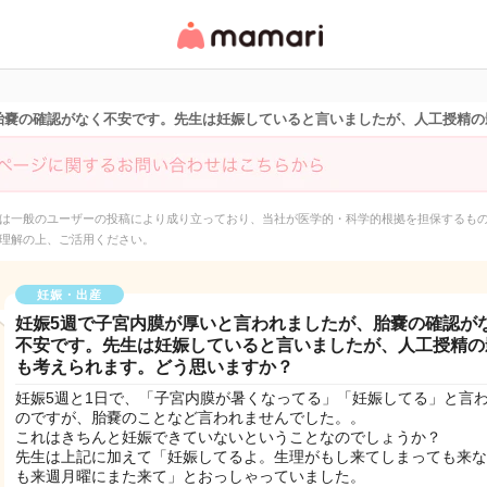
女性専用匿名QAアプ
リ・情報サイト
胎嚢の確認がなく不安です。先生は妊娠していると言いましたが、人工授精の
は一般のユーザーの投稿により成り立っており、当社が医学的・科学的根拠を担保するも
理解の上、ご活用ください。
妊娠・出産
妊娠5週で子宮内膜が厚いと言われましたが、胎嚢の確認が
不安です。先生は妊娠していると言いましたが、人工授精の
も考えられます。どう思いますか？
妊娠5週と1日で、「子宮内膜が暑くなってる」「妊娠してる」と言
のですが、胎嚢のことなど言われませんでした。。
これはきちんと妊娠できていないということなのでしょうか？
先生は上記に加えて「妊娠してるよ。生理がもし来てしまっても来な
も来週月曜にまた来て」とおっしゃっていました。