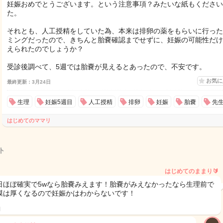
妊娠おめでとうございます。という注意事項？みたいな紙もください
た。
それとも、人工授精をしていた為、本来は排卵の薬をもらいに行った
ミングだったので、きちんと胎嚢確認までせずに、妊娠の可能性だけ
えられたのでしょうか？
受診後調べて、5週では胎嚢が見えるとあったので、不安です。
お気
最終更新：3月24日
生理
妊娠5週目
人工授精
排卵
妊娠
胎嚢
先
はじめてのママリ
ト
はじめてのままり🔰
日ほぼ確実で5wなら胎嚢みえます！胎嚢がみえなかったなら生理前で
膜は厚くなるので妊娠かはわからないです！
日