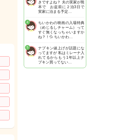
きですよね？ 夫の実家が熊
本で お盆前に２泊3日で
実家に泊まる予定…
4
ちいかわの映画の入場特典
（めじるしチャーム）って
すぐ無くなっちゃいますか
ね？！💦 ちいかわ…
5
ナプキン値上げが話題にな
ってますが 私はミレーナ入
れてるからもう1年以上ナ
プキン買ってない…