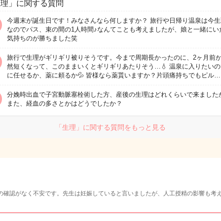
生理」に関する質問
今週末が誕生日です！みなさんなら何しますか？ 旅行や日帰り温泉は今生
なのでパス、束の間の1人時間♪なんてことも考えましたが、娘と一緒にい
気持ちのが勝ちました笑
旅行で生理がギリギリ被りそうです。今まで周期長かったのに、2ヶ月前
然短くなって、このままいくとギリギリあたりそう…💧 温泉に入りたい
に任せるか、薬に頼るか💦 皆様なら薬貰いますか？片頭痛持ちでもピル…
分娩時出血で子宮動脈塞栓術した方、産後の生理はどれくらいで来ました
また、経血の多さとかはどうでしたか？
「生理」に関する質問をもっと見る
の確認がなく不安です。先生は妊娠していると言いましたが、人工授精の影響も考