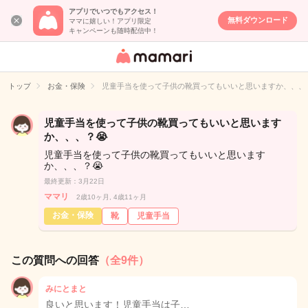
アプリでいつでもアクセス！
無料ダウンロード
ママに嬉しい！アプリ限定
キャンペーンも随時配信中！
女性専用匿名QA
アプリ・情報サ
トップ
お金・保険
児童手当を使って子供の靴買ってもいいと思いますか、、、？
イト
児童手当を使って子供の靴買ってもいいと思います
か、、、？😭
児童手当を使って子供の靴買ってもいいと思います
か、、、？😭
最終更新：3月22日
ママリ
2歳10ヶ月, 4歳11ヶ月
お金・保険
靴
児童手当
この質問への回答
（全9件）
みにとまと
良いと思います！児童手当は子…