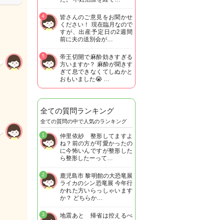
4
皆さんのご意見をお聞かせ
ください！ 現在臨月なので
すが、出産予定日の2週間
前に夫の送別会が…
5
帝王切開で麻酔効きすぎる
方いますか？ 麻酔が聞きす
ぎて息できなくてしぬかと
おもいました😭 …
全ての質問ランキング
全ての質問の中で人気のランキング
1
仲里依紗 整形してますよ
ね？前の方が可愛かったの
に今怖いんですが整形した
ら整形したーって…
2
鹿児島市 黎明館の大恐竜展
ライカのシン恐竜展 今年行
かれた方いらっしゃいます
か？ どちらか…
3
地震あと 帰省は控えるべ