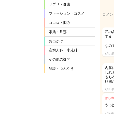
サプリ・健康
ファッション・コスメ
コメン
ココロ・悩み
家族・旦那
私の
てまし
お出かけ
なの
産婦人科・小児科
3月21
その他の疑問
内臓
雑談・つぶやき
しれ
もち
脂肪
3月21
はじめ
やっ
3月21