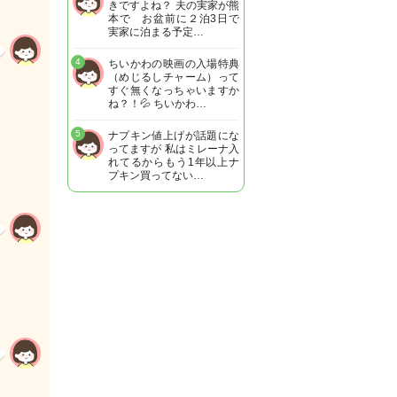
きですよね？ 夫の実家が熊
本で お盆前に２泊3日で
実家に泊まる予定…
4
ちいかわの映画の入場特典
（めじるしチャーム）って
すぐ無くなっちゃいますか
ね？！💦 ちいかわ…
5
ナプキン値上げが話題にな
ってますが 私はミレーナ入
れてるからもう1年以上ナ
プキン買ってない…