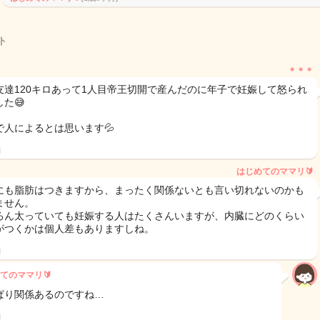
ト
＊＊＊
友達120キロあって1人目帝王切開で産んだのに年子で妊娠して怒られ
た😅
で人によるとは思います💦
日
はじめてのママリ🔰
にも脂肪はつきますから、まったく関係ないとも言い切れないのかも
ません。
ろん太っていても妊娠する人はたくさんいますが、内臓にどのくらい
がつくかは個人差もありますしね。
日
てのママリ🔰
ぱり関係あるのですね…
日