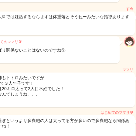
すぬ
人科では妊活するならまずは体重落とそうねーみたいな指導あります
日
てのママリ🔰
ぱり関係ないことはないのですね💦
日
ママリ
姉もトトロみたいですが
いて３人年子です！
は20キロ太って2人目不妊でした！
なんでしょうね、、、
日
はじめてのママリ🔰
過ぎというより多嚢胞の人は太ってる方が多いので多嚢胞なら関係あ
すね！
日