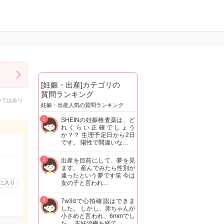
[妊娠・出産]カテゴリの
質問ランキング
のではあり
妊娠・出産人気の質問ランキング
1
SHEINの妊娠検査薬は、ど
れくらい正確でしょう
か？？ 生理予定日から2日
です。 陽性で間違いな…
2
出産を目前にして、夢を見
ます。 産んでみたら性別が
違ったという夢です笑 今は
に入り
女の子と言われ…
3
7w3dで心拍確認はできま
した。 しかし、赤ちゃんが
小さめと言われ、6mmでし
た。 不妊治療を経て…