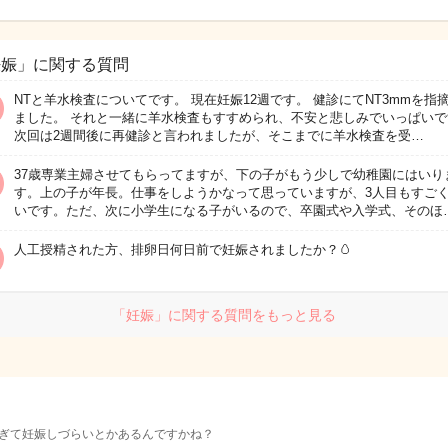
妊娠」に関する質問
NTと羊水検査についてです。 現在妊娠12週です。 健診にてNT3mmを指
ました。 それと一緒に羊水検査もすすめられ、不安と悲しみでいっぱいで
次回は2週間後に再健診と言われましたが、そこまでに羊水検査を受…
37歳専業主婦させてもらってますが、下の子がもう少しで幼稚園にはいり
す。上の子が年長。仕事をしようかなって思っていますが、3人目もすご
いです。ただ、次に小学生になる子がいるので、卒園式や入学式、そのほ
人工授精された方、排卵日何日前で妊娠されましたか？🥚
「妊娠」に関する質問をもっと見る
ぎて妊娠しづらいとかあるんですかね？