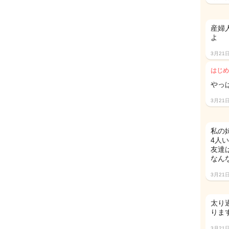
産婦
よ
3月21
はじめ
やっ
3月21
私の
4人
友達
なん
3月21
太り
りま
3月21