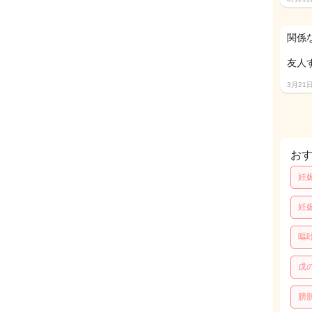
関係
友人
3月21
お
妊
妊
嘔
戌
膀