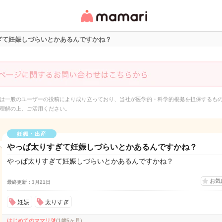
女性専用匿名QAアプ
リ・情報サイト
ぎて妊娠しづらいとかあるんですかね？
は一般のユーザーの投稿により成り立っており、当社が医学的・科学的根拠を担保するも
理解の上、ご活用ください。
妊娠・出産
やっぱ太りすぎて妊娠しづらいとかあるんですかね？
やっぱ太りすぎて妊娠しづらいとかあるんですかね？
お気
最終更新：3月21日
妊娠
太りすぎ
はじめてのママリ🔰
(1歳5ヶ月)