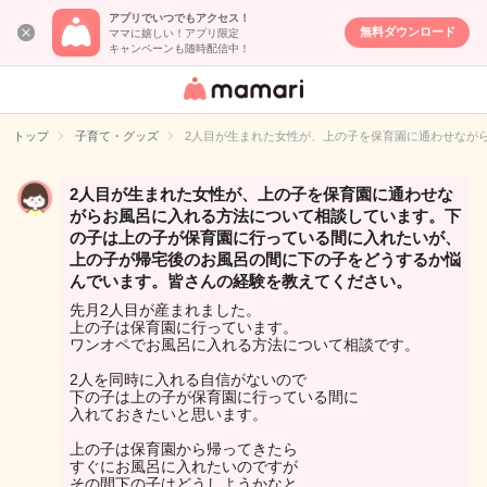
アプリでいつでもアクセス！
無料ダウンロード
ママに嬉しい！アプリ限定
キャンペーンも随時配信中！
女性専用匿名QA
アプリ・情報サ
トップ
子育て・グッズ
2人目が生まれた女性が、上の子を保育園に通わせなが
イト
2人目が生まれた女性が、上の子を保育園に通わせな
がらお風呂に入れる方法について相談しています。下
の子は上の子が保育園に行っている間に入れたいが、
上の子が帰宅後のお風呂の間に下の子をどうするか悩
んでいます。皆さんの経験を教えてください。
先月2人目が産まれました。
上の子は保育園に行っています。
ワンオペでお風呂に入れる方法について相談です。
2人を同時に入れる自信がないので
下の子は上の子が保育園に行っている間に
入れておきたいと思います。
上の子は保育園から帰ってきたら
すぐにお風呂に入れたいのですが
その間下の子はどうしようかなと…