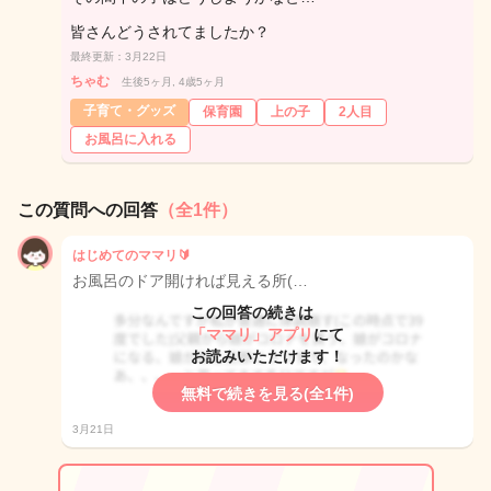
皆さんどうされてましたか？
最終更新：3月22日
ちゃむ
生後5ヶ月, 4歳5ヶ月
子育て・グッズ
保育園
上の子
2人目
お風呂に入れる
この質問への回答
（全1件）
はじめてのママリ🔰
お風呂のドア開ければ見える所(…
この回答の続きは
「ママリ」アプリ
にて
お読みいただけます！
無料で続きを見る(全1件)
3月21日