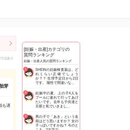
[妊娠・出産]カテゴリの
質問ランキング
のではあり
妊娠・出産人気の質問ランキング
1
SHEINの妊娠検査薬は、ど
れくらい正確でしょう
か？？ 生理予定日から2日
です。 陽性で間違いな…
い胎芽
2
妊娠中の夏、上の子4人を
プールに連れて行ってあげ
たいです。去年も子供達と
拍も遅
旦那と私でいきまし…
3
男の子で「あき」という名
前はどう思いますか？ 女の
子っぽいですかね？ 今のと
ころ、2文字で…