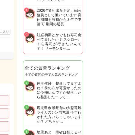
4
2026年8月 出産予定、￼公
務員として働いています 育
休期間を当初から３年で申
請 可 期間の延長…
に入り
5
妊娠初期とかでもお寿司食
べてましたか？ スシロー、
くら寿司が行きたいんで
す！ サーモン食べ…
全ての質問ランキング
全ての質問の中で人気のランキング
1
仲里依紗 整形してますよ
ね？前の方が可愛かったの
に今怖いんですが整形した
ら整形したーって…
2
鹿児島市 黎明館の大恐竜展
ライカのシン恐竜展 今年行
かれた方いらっしゃいます
か？ どちらか…
3
地震あと 帰省は控えるべ