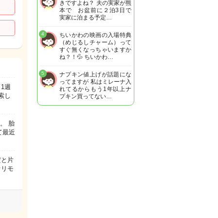
きですよね？ 夫の実家が熊
本で お盆前に２泊3日で
実家に泊まる予定…
4
ちいかわの映画の入場特典
（めじるしチャーム）って
すぐ無くなっちゃいますか
ね？！💦 ちいかわ…
5
ナプキン値上げが話題にな
ってますが 私はミレーナ入
1週
れてるからもう1年以上ナ
索し
プキン買ってない…
。 胎
て最近
だと片
オリモ