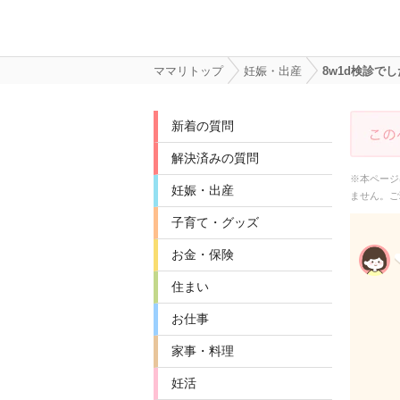
ママリトップ
妊娠・出産
8w1d検診で
新着の質問
解決済みの質問
※本ページ
妊娠・出産
ません。ご
子育て・グッズ
お金・保険
住まい
お仕事
家事・料理
妊活