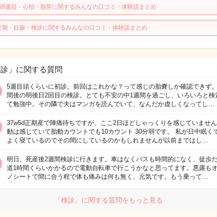
娠8週目・心拍・胎芽に関するみんなの口コミ・体験談まとめ
定期・妊娠・検診に関するみんなの口コミ・体験談まとめ
検診」に関する質問
5週目頭くらいに初診。前回はこれかな？って感じの胎嚢しか確認できず。
間後の明後日2回目の検診。とても不安の中1週間を過ごし、いろいろと検
て勉強中。その隣で夫はマンガを読んでいて、なんだか虚しくなってし…
37w5d正期産で陣痛待ちですが、ここ2日ほどしゃっくりを感じていません
動は感じていて胎動カウントでも10カウント 30分弱です。 私が日中眠く
よく寝ているのでその間にしているのかもしれませんが以前まではし…
明日、死産後2週間検診に行きます。車はなくバスも時間的になく、徒歩
道1時間くらいかかるので電動自転車で行こうかなと思ってます。悪露も
ノシートで間に合う程で体も痛みは何も無く、元気です。もう乗って…
「検診」に関する質問をもっと見る