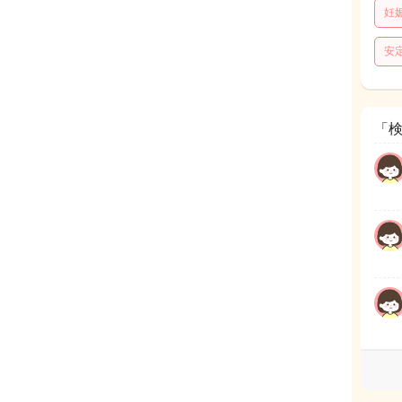
妊
安
「