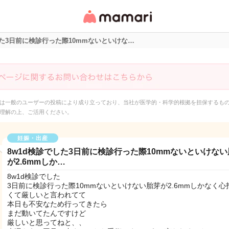
女性専用匿名QAアプ
リ・情報サイト
した3日前に検診行った際10mmないといけな…
は一般のユーザーの投稿により成り立っており、当社が医学的・科学的根拠を担保するも
理解の上、ご活用ください。
妊娠・出産
8w1d検診でした3日前に検診行った際10mmないといけな
が2.6mmしか…
8w1d検診でした
3日前に検診行った際10mmないといけない胎芽が2.6mmしかなく心
くて厳しいと言われてて
本日も不安なため行ってきたら
まだ動いてたんですけど
厳しいと思ってねと、、