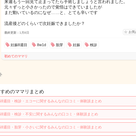
来週もう一回見て止まってたら手術しましょうと言われました。
元々ずっと小さかったので覚悟はできていましたが
まだ動いているのになぜ……と、とても辛いです
流産後どのくらいで次妊娠できましたか？
お気
最終更新：1月8日
妊娠8週目
8w1d
胎芽
妊娠
検診
初めてのママリ
ト
すすめのママリまとめ
娠8週目・検診・エコーに関するみんなの口コミ・体験談まとめ
娠8週目・検診・不安に関するみんなの口コミ・体験談まとめ
娠8週目・胎芽・小さいに関するみんなの口コミ・体験談まとめ