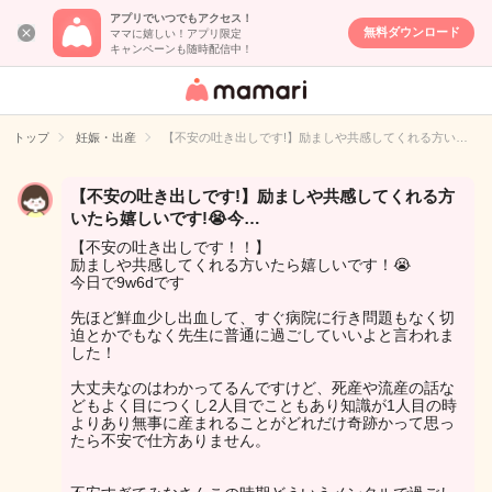
アプリでいつでもアクセス！
無料ダウンロード
ママに嬉しい！アプリ限定
キャンペーンも随時配信中！
女性専用匿名QA
アプリ・情報サ
トップ
妊娠・出産
【不安の吐き出しです!】励ましや共感してくれる方い…
イト
【不安の吐き出しです!】励ましや共感してくれる方
いたら嬉しいです!😭今…
【不安の吐き出しです！！】
励ましや共感してくれる方いたら嬉しいです！😭
今日で9w6dです
先ほど鮮血少し出血して、すぐ病院に行き問題もなく切
迫とかでもなく先生に普通に過ごしていいよと言われま
した！
大丈夫なのはわかってるんですけど、死産や流産の話な
どもよく目につくし2人目でこともあり知識が1人目の時
よりあり無事に産まれることがどれだけ奇跡かって思っ
たら不安で仕方ありません。