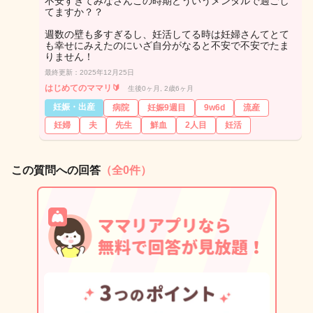
不安すぎてみなさんこの時期どういうメンタルで過ごし
てますか？？
週数の壁も多すぎるし、妊活してる時は妊婦さんてとて
も幸せにみえたのにいざ自分がなると不安で不安でたま
りません！
最終更新：2025年12月25日
はじめてのママリ🔰
生後0ヶ月, 2歳6ヶ月
妊娠・出産
病院
妊娠9週目
9w6d
流産
妊婦
夫
先生
鮮血
2人目
妊活
この質問への回答
（全0件）