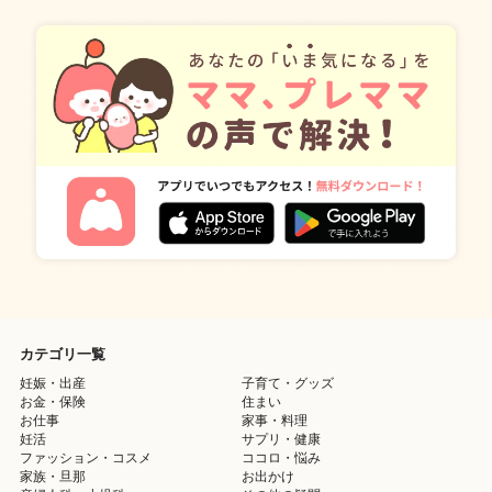
カテゴリ一覧
妊娠・出産
子育て・グッズ
お金・保険
住まい
お仕事
家事・料理
妊活
サプリ・健康
ファッション・コスメ
ココロ・悩み
家族・旦那
お出かけ