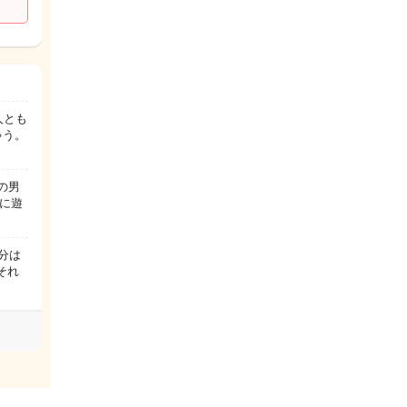
人とも
ゃう。
の男
緒に遊
分は
それ