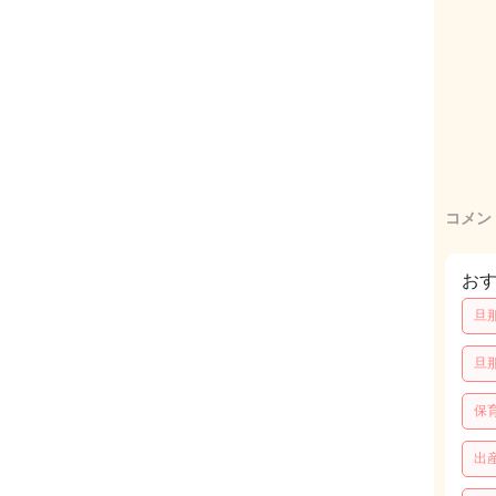
コメン
お
旦
旦
保
出