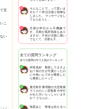
4
そんなことで…って思いま
て言
すか？？ 昨日旦那と喧嘩を
しました。 マッサージをし
てもらおうと…
いこ
5
旦那が昨日から不機嫌で
す。旦那が風邪気味もあり
ますが、子供が旦那に懐い
ない
てなくて、旦那も子…
全ての質問ランキング
全ての質問の中で人気のランキング
1
仲里依紗 整形してますよ
ね？前の方が可愛かったの
に今怖いんですが整形した
ら整形したーって…
2
鹿児島市 黎明館の大恐竜展
ライカのシン恐竜展 今年行
かれた方いらっしゃいます
か？ どちらか…
3
地震あと 帰省は控えるべ
に入り