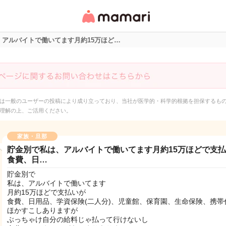
女性専用匿名QAアプ
リ・情報サイト
、アルバイトで働いてます月約15万ほど…
は一般のユーザーの投稿により成り立っており、当社が医学的・科学的根拠を担保するも
理解の上、ご活用ください。
家族・旦那
貯金別で私は、アルバイトで働いてます月約15万ほどで支
食費、日…
貯金別で
私は、アルバイトで働いてます
月約15万ほどで支払いが
食費、日用品、学資保険(二人分)、児童館、保育園、生命保険、携帯
ほかすこしありますが
ぶっちゃけ自分の給料じゃ払って行けないし