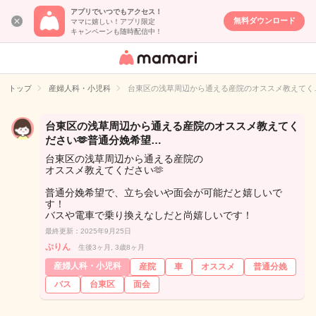
アプリでいつでもアクセス！
無料ダウンロード
ママに嬉しい！アプリ限定
キャンペーンも随時配信中！
女性専用匿名QA
アプリ・情報サ
トップ
産婦人科・小児科
台東区の浅草周辺から通える産院のオススメ教えてく
イト
台東区の浅草周辺から通える産院のオススメ教えてく
ださい🫶普通分娩希望…
台東区の浅草周辺から通える産院の
オススメ教えてください🫶
普通分娩希望で、立ち会いや面会が可能だと嬉しいで
す！
バスや電車で乗り換えなしだと尚嬉しいです！
最終更新：2025年9月25日
ぷりん
生後3ヶ月, 3歳8ヶ月
産婦人科・小児科
産院
車
オススメ
普通分娩
バス
台東区
面会