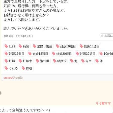
遠方で里帰りした方、予定をしている方、
妊娠中に飛行機に何回も乗った方、
よろしければ経験や皆さんの心境など、
お話きかせて頂けませんか？
よろしくお願いします。
読んでいただきありがとうございました。
お気
最終更新：2015年7月7日
旦那
病院
里帰り出産
妊娠10週目
妊娠13週目
妊娠16週目
妊娠18週目
妊娠20週目
妊娠32週目
10w6d
妊婦
妊娠中
飛行機
結婚式
海
先生
体
うなる
帰省
smiley♡
(10歳)
ト
そう君ママ
によって全然違うんですね(＞＜)