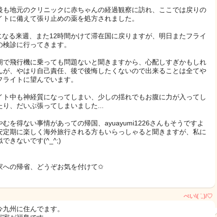
後も地元のクリニックに赤ちゃんの経過観察に訪れ、ここでは戻りの
イトに備えて張り止めの薬を処方されました。
wになる来週、また12時間かけて滞在国に戻りますが、明日またフライ
の検診に行ってきます。
期で飛行機に乗っても問題ないと聞きますから、心配しすぎかもしれ
んが、やはり自己責任、後で後悔したくないので出来ることは全てや
フライトに望んでいます。
イト中も神経質になってしまい、少しの揺れでもお腹に力が入ってし
たり、だいぶ張ってしまいました...
やむを得ない事情があっての帰国、ayuayumi1226さんもそうですよ
安定期に楽しく海外旅行される方もいらっしゃると聞きますが、私に
できないです(^_^;)
家への帰省、どうぞお気を付けて✩
ぺい\( ¨̮ )/♡
今九州に住んでます。