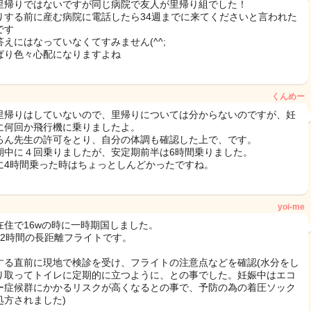
里帰りではないですが同じ病院で友人が里帰り組でした！
りする前に産む病院に電話したら34週までに来てくださいと言われた
です
答えにはなっていなくてすみません(^^;
ぱり色々心配になりますよね
くんめー
里帰りはしていないので、里帰りについては分からないのですが、妊
に何回か飛行機に乗りましたよ。
ろん先生の許可をとり、自分の体調も確認した上で、です。
期中に４回乗りましたが、安定期前半は6時間乗りました。
に4時間乗った時はちょっとしんどかったですね。
yoi-me
在住で16wの時に一時期国しました。
12時間の長距離フライトです。
する直前に現地で検診を受け、フライトの注意点などを確認(水分をし
り取ってトイレに定期的に立つように、との事でした。妊娠中はエコ
ー症候群にかかるリスクが高くなるとの事で、予防の為の着圧ソック
処方されました)