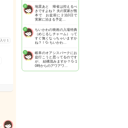
3
地震あと 帰省は控えるべ
きですよね？ 夫の実家が熊
本で お盆前に２泊3日で
実家に泊まる予定…
4
ちいかわの映画の入場特典
（めじるしチャーム）って
すぐ無くなっちゃいますか
に入り
1
ね？！💦 ちいかわ…
5
岐阜のオアシスパークにお
盆行こうと思ってるのです
が、 結構混みますか？💦 1
0時からのアワアワ…