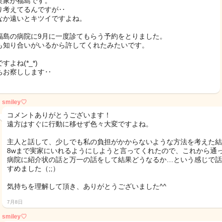
実家が福島です。
り考えてるんですが‥
なか遠いとキツイですよね。
福島の病院に9月に一度診てもらう予約をとりました。
も知り合いがいるから許してくれたみたいです。
すよね(*_*)
ちお察しします‥
smiley♡
コメントありがとうございます！
遠方はすぐに行動に移せず色々大変ですよね。
主人と話して、少しでも私の負担がかからないような方法を考えた結
8wまで実家にいれるようにしようと言ってくれたので、これから通
病院に紹介状の話と万一の話をして結果どうなるか…という感じで話
すめました（;;）
気持ちを理解して頂き、ありがとうございました^^
7月8日
smiley♡