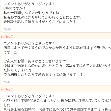
コメントありがとうございます！
6時間ですか！
私の一時間なんてまだ楽な方ですね…
私も必ず医師に許可を得てから行くことにします。
経験談を話して頂きありがとうございました！
7月8日
smiley♡
コメントありがとうございます！
病院によって全く違うのでなかなか思うように話が進まず不安でいっ
です（;;）
ご友人のお話、ありがとうございます^^
今日違う病院も念のため調べたところ、32wまでにきてと記載があり
た悩んでます(*_*)
でも納得したところで産めるように頑張ります！！
7月8日
smiley♡
コメントありがとうございます！
ハワイ旅行で8時間過ごしましたが、確かに脚が浮腫んでパンパンに
した…
それを上回る12時間…お身体に気をつけて無事帰国できますよう祈