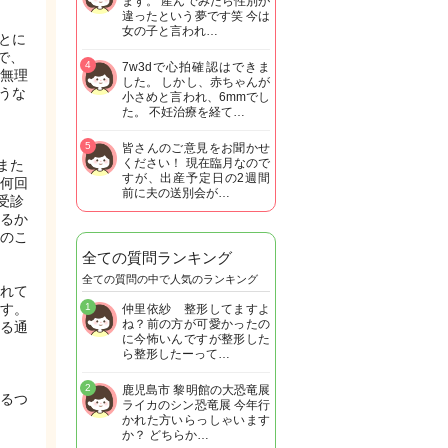
ます。 産んでみたら性別が
違ったという夢です笑 今は
女の子と言われ…
とに
で、
4
7w3dで心拍確認はできま
無理
した。 しかし、赤ちゃんが
うな
小さめと言われ、6mmでし
た。 不妊治療を経て…
5
皆さんのご意見をお聞かせ
ください！ 現在臨月なので
また
すが、出産予定日の2週間
何回
前に夫の送別会が…
受診
るか
のこ
全ての質問ランキング
全ての質問の中で人気のランキング
れて
す。
1
仲里依紗 整形してますよ
ね？前の方が可愛かったの
る通
に今怖いんですが整形した
ら整形したーって…
2
鹿児島市 黎明館の大恐竜展
るつ
ライカのシン恐竜展 今年行
かれた方いらっしゃいます
か？ どちらか…