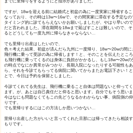
までに里帰りをするようにと指示がありました。
ですが、18wを迎える前に結婚式と初盆の為に一度実家に帰省するこ
なっており、その時は13w〜16wで、その間実家に滞在する予定なの
タイミング的に診てもらえないかお願いしましたが、やはり早いので
だと言われました。滞在期間を18wまで延ばすことは難しいので、そ
るとどうしても一度九州に帰らなきゃならない…
でも里帰り出産はしたいので、
色々考えた結果、初盆が済んだら九州に一度帰り、18w〜20wの間に
飛行機に乗って受診の為に帰省します！と、そのことを伝えたところ
も飛行機に乗ってくるのは身体に負担がかかるし、もし18w〜20wの
の時点でなにか異常がみつかり、長期入院になったりする可能性もあ
ら、それを今診てもらってる病院に聞いてからまたお電話下さい！と
とで、今日は予約を保留としました。
今診てくれてる先生は、飛行機に乗ること自体は問題ないと仰ってく
ます。が、あとは自己責任だと仰ると思います。自分でもそう思いま
今はなにも問題なくてもこの先どうなるかわからない事、病院側の仰
りです。
でも里帰りするにはこの方法しか思いつかない…
里帰り出産した方がいいと言ってくれた旦那には帰ってきたら相談す
もりです。