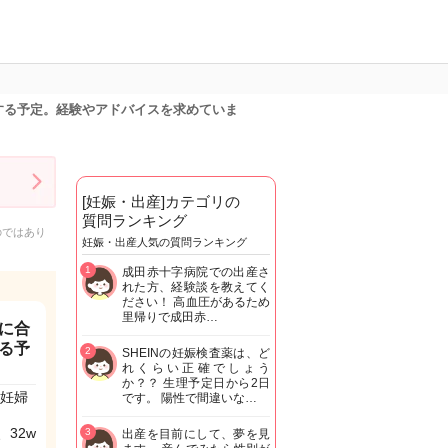
する予定。経験やアドバイスを求めていま
[妊娠・出産]カテゴリの
質問ランキング
のではあり
妊娠・出産人気の質問ランキング
1
成田赤十字病院での出産さ
れた方、経験談を教えてく
ださい！ 高血圧があるため
里帰りで成田赤…
に合
る予
2
SHEINの妊娠検査薬は、ど
れくらい正確でしょう
か？？ 生理予定日から2日
の妊婦
です。 陽性で間違いな…
32w
3
出産を目前にして、夢を見