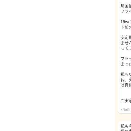
帰国
フラ
19
ト前
安定
ませ
って
フラ
まっ
私も
ね、
は真似
ご実
7月8日
私も