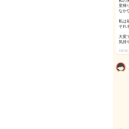
私の
里帰
なか
私は
それ
大変で
気持
7月7日