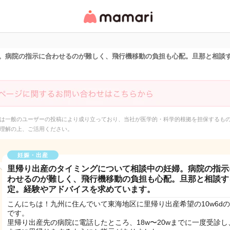
女性専用匿名QAアプ
リ・情報サイト
。病院の指示に合わせるのが難しく、飛行機移動の負担も心配。旦那と相談
は一般のユーザーの投稿により成り立っており、当社が医学的・科学的根拠を担保するも
理解の上、ご活用ください。
妊娠・出産
里帰り出産のタイミングについて相談中の妊婦。病院の指示
わせるのが難しく、飛行機移動の負担も心配。旦那と相談す
定。経験やアドバイスを求めています。
こんにちは！九州に住んでいて東海地区に里帰り出産希望の10w6d
です。
里帰り出産先の病院に電話したところ、18w〜20wまでに一度受診し、