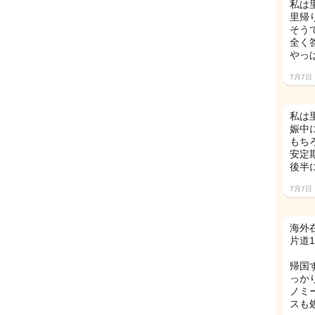
私は
里帰
そう
全く
やっ
7月7日
私は
娠中
もち
安定
後半
7月7日
海外
片道
帰国
っか
ノミ
スも