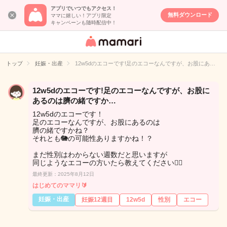
アプリでいつでもアクセス！
無料ダウンロード
ママに嬉しい！アプリ限定
キャンペーンも随時配信中！
女性専用匿名QA
アプリ・情報サ
トップ
妊娠・出産
12w5dのエコーです!足のエコーなんですが、お股にあ…
イト
12w5dのエコーです!足のエコーなんですが、お股に
あるのは臍の緒ですか…
12w5dのエコーです！
足のエコーなんですが、お股にあるのは
臍の緒ですかね？
それとも🐘の可能性ありますかね！？
まだ性別はわからない週数だと思いますが
同じようなエコーの方いたら教えてください🙇‍♀️
最終更新：2025年8月12日
はじめてのママリ🔰
妊娠・出産
妊娠12週目
12w5d
性別
エコー