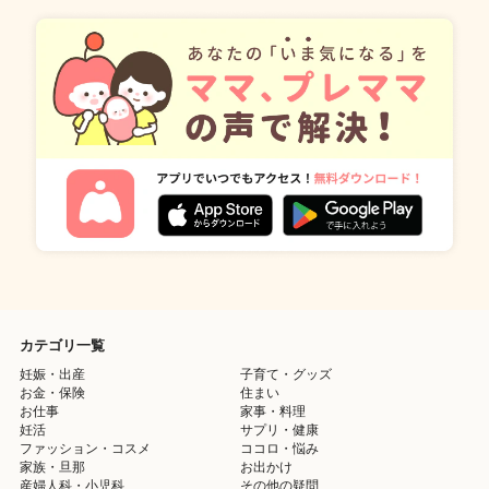
カテゴリ一覧
妊娠・出産
子育て・グッズ
お金・保険
住まい
お仕事
家事・料理
妊活
サプリ・健康
ファッション・コスメ
ココロ・悩み
家族・旦那
お出かけ
産婦人科・小児科
その他の疑問