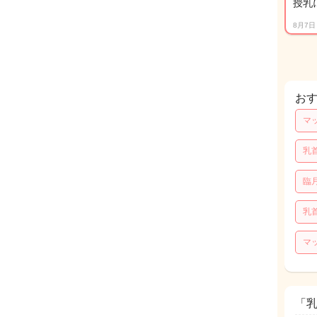
授乳
8月7日
お
マ
乳
臨
乳
マ
「