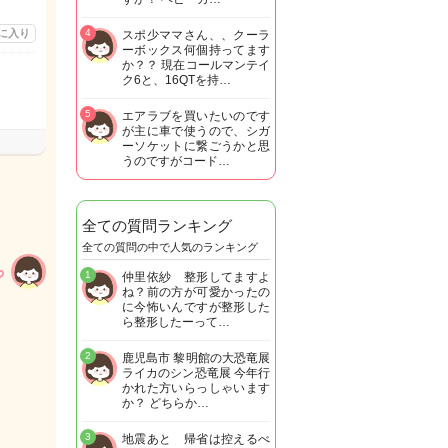
に入り
4
スポ少ママさん、、クーラ
ーボックス何個持ってます
か？？ 現在コールマンテイ
ク6と、16QTを持…
5
エアラブを買いたいのです
が主に車で使うので、シガ
ーソケットに繋ごうかと思
うのですがコード…
全ての質問ランキング
全ての質問の中で人気のランキング
1
仲里依紗 整形してますよ
ね？前の方が可愛かったの
に今怖いんですが整形した
ら整形したーって…
2
鹿児島市 黎明館の大恐竜展
ライカのシン恐竜展 今年行
かれた方いらっしゃいます
か？ どちらか…
3
地震あと 帰省は控えるべ