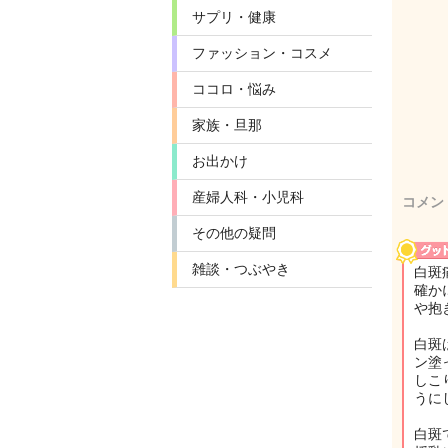
サプリ・健康
ファッション・コスメ
ココロ・悩み
家族・旦那
お出かけ
産婦人科・小児科
コメン
その他の疑問
雑談・つぶやき
白斑
確か
や抱
白斑
ン塗
しこ
うに
白斑