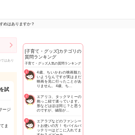
すめはありますか？
[子育て・グッズ]カテゴリの
質問ランキング
のではあり
子育て・グッズ人気の質問ランキング
1
4歳、ちいかわの映画観た
いようなんですが実はまだ
映画を見に行ったことがあ
りません。 4歳、ち…
を試
2
エアリコ、タックマミーの
抱っこ紐で迷っています。
形などはほほ同じ？と思う
サージ
のですが、値段が…
3
エアラブなどのファンシー
てま
トお使いの方！ モバイルバ
ッテリーはどこに入れてま
すか？ ベビーカ…