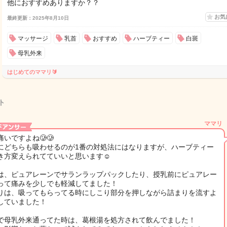
他におすすめありますか？？
お気
最終更新：2025年8月10日
マッサージ
乳首
おすすめ
ハーブティー
白斑
母乳外来
はじめてのママリ🔰
ト
ママリ
痛いですよね🥲🥲
にどちらも吸わせるのが1番の対処法にはなりますが、ハーブティー
き方変えられてていいと思います☺️
は、ピュアレーンでサランラップパックしたり、授乳前にピュアレー
って痛みを少しでも軽減してました！
りは、吸ってもらってる時にしこり部分を押しながら詰まりを流すよ
していました！
で母乳外来通ってた時は、葛根湯を処方されて飲んでました！