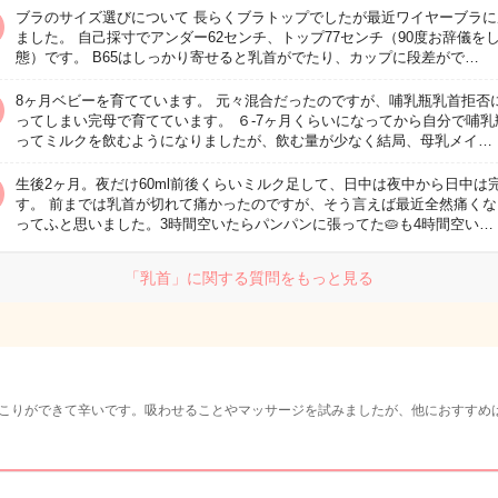
ブラのサイズ選びについて 長らくブラトップでしたが最近ワイヤーブラに
ました。 自己採寸でアンダー62センチ、トップ77センチ（90度お辞儀を
態）です。 B65はしっかり寄せると乳首がでたり、カップに段差がで…
8ヶ月ベビーを育てています。 元々混合だったのですが、哺乳瓶乳首拒否
ってしまい完母で育てています。 ６-7ヶ月くらいになってから自分で哺乳
ってミルクを飲むようになりましたが、飲む量が少なく結局、母乳メイ…
生後2ヶ月。夜だけ60ml前後くらいミルク足して、日中は夜中から日中は
す。 前までは乳首が切れて痛かったのですが、そう言えば最近全然痛くな
ってふと思いました。3時間空いたらパンパンに張ってた🥧も4時間空い…
「乳首」に関する質問をもっと見る
こりができて辛いです。吸わせることやマッサージを試みましたが、他におすすめ