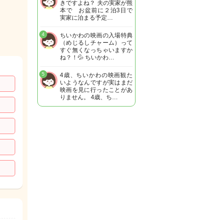
きですよね？ 夫の実家が熊
本で お盆前に２泊3日で
実家に泊まる予定…
4
ちいかわの映画の入場特典
（めじるしチャーム）って
すぐ無くなっちゃいますか
ね？！💦 ちいかわ…
5
4歳、ちいかわの映画観た
いようなんですが実はまだ
映画を見に行ったことがあ
りません。 4歳、ち…