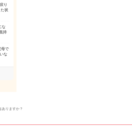
戻り
した状
にな
瓶持
完母で
いな
はありますか？