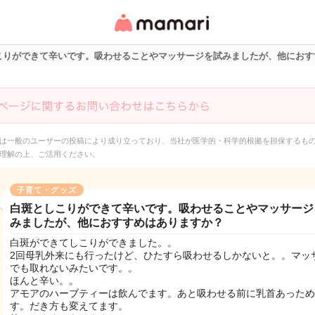
女性専用匿名QAアプ
リ・情報サイト
こりができて辛いです。吸わせることやマッサージを試みましたが、他におす
は一般のユーザーの投稿により成り立っており、当社が医学的・科学的根拠を担保するも
理解の上、ご活用ください。
子育て・グッズ
白斑としこりができて辛いです。吸わせることやマッサージ
みましたが、他におすすめはありますか？
白斑ができてしこりができました。。
2回母乳外来にも行ったけど、ひたすら吸わせるしかないと。。マッ
でも取れないみたいです。。
ほんと辛い。。
アモアのハーブティーは飲んでます。あと吸わせる前に乳首あっため
す。だき方も変えてます。