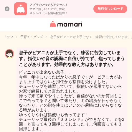
アプリでいつでもアクセス！
無料ダウンロード
ママに嬉しい！アプリ限定
キャンペーンも随時配信中！
女性専用匿名QA
アプリ・情報サ
トップ
子育て・グッズ
息子がピアニカが上手でなく、練習に苦労しています。
イト
息子がピアニカが上手でなく、練習に苦労していま
す。指使いや音の認識に自信が持てず、焦ってしまう
ことがあります。効果的な教え方はありますか。
ピアニカが出来ない息子、、
今年、年中になったばかりの息子ですが、ピアニカがあ
まり上手ではないと担任から指摘を受けました。
チューリップを練習していて、指使いが器用でないから
お家で練習してと言われました。
帰って来て家でやりましたが、自信がないのか何回もこ
こで合ってる？と聞いて来たり、ミの場所がわからなく
なったり、どの指を使えばいいのか瞬時にわからなくな
る時があります。
ゆっくりやれば指使いも合ってます！
チューリップ最後の『ミミレレド』ができなくて、ミを2
回！と言っても３回押してしまったり…何回言っても３
回押します。