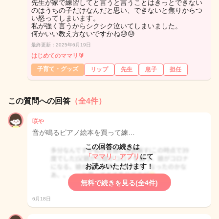
先生が家で練習してと言うと言うことはきっとできない
のはうちの子だけなんだと思い、できないと焦りからつ
い怒ってしまいます。
私が強く言うからシクシク泣いてしまいました。
何かいい教え方ないですかね😓😓
最終更新：2025年6月19日
はじめてのママリ🔰
子育て・グッズ
リップ
先生
息子
担任
この質問への回答
（全4件）
咲や
音が鳴るピアノ絵本を買って練…
この回答の続きは
「ママリ」アプリ
にて
お読みいただけます！
無料で続きを見る(全4件)
6月18日