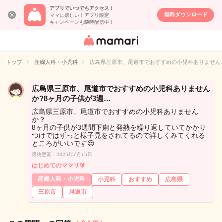
アプリでいつでもアクセス！
無料ダウンロード
ママに嬉しい！アプリ限定
キャンペーンも随時配信中！
女性専用匿名QA
アプリ・情報サ
トップ
産婦人科・小児科
広島県三原市、尾道市でおすすめの小児科ありません
イト
広島県三原市、尾道市でおすすめの小児科ありません
か?8ヶ月の子供が3週…
広島県三原市、尾道市でおすすめの小児科ありません
か？
8ヶ月の子供が3週間下痢と発熱を繰り返していてかかり
つけではずっと様子見をされてるので詳しくみてくれる
ところがいいです😔
最終更新：2025年7月15日
はじめてのママリ🔰
産婦人科・小児科
小児科
おすすめ
広島県
三原市
尾道市