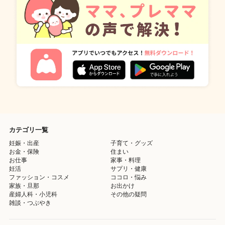
カテゴリ一覧
妊娠・出産
子育て・グッズ
お金・保険
住まい
お仕事
家事・料理
妊活
サプリ・健康
ファッション・コスメ
ココロ・悩み
家族・旦那
お出かけ
産婦人科・小児科
その他の疑問
雑談・つぶやき