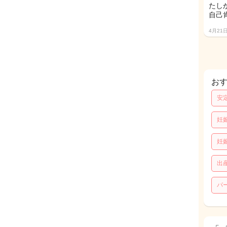
たし
自己
4月21
お
安
妊
妊
出
パ