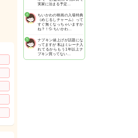
実家に泊まる予定…
4
ちいかわの映画の入場特典
（めじるしチャーム）って
すぐ無くなっちゃいますか
ね？！💦 ちいかわ…
5
ナプキン値上げが話題にな
ってますが 私はミレーナ入
れてるからもう1年以上ナ
プキン買ってない…