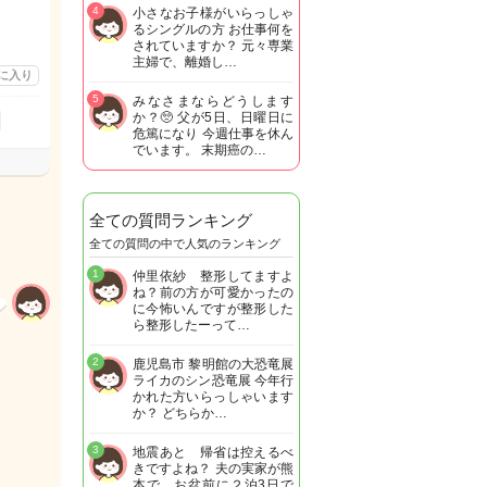
4
小さなお子様がいらっしゃ
るシングルの方 お仕事何を
されていますか？ 元々専業
主婦で、離婚し…
に入り
5
みなさまならどうします
か？🥺 父が5日、日曜日に
危篤になり 今週仕事を休ん
でいます。 末期癌の…
全ての質問ランキング
全ての質問の中で人気のランキング
1
仲里依紗 整形してますよ
ね？前の方が可愛かったの
に今怖いんですが整形した
ら整形したーって…
2
鹿児島市 黎明館の大恐竜展
ライカのシン恐竜展 今年行
かれた方いらっしゃいます
か？ どちらか…
3
地震あと 帰省は控えるべ
きですよね？ 夫の実家が熊
本で お盆前に２泊3日で