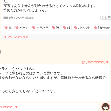
た。)
実害はありませんが顔合わせるだけでメンタル削られます。
辞めた方がいいでしょうか。
お気
最終更新：2025年4月21日
車
パート
モラハラ
靴
服
パワハラ
顔合わせ
はじめてのママリ🔰
ト
はじめてのママリ🔰
ハラというやつですね。
トップに嫌われるのはきついと思います。
顔を合わせないならいいと思いますが、毎日顔を合わせるなら転職で
するなら少しでも若い方がいいです。
日
てのママリ🔰