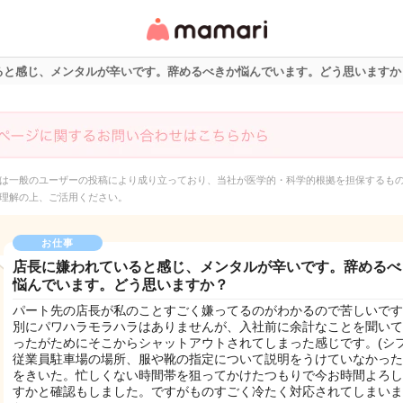
女性専用匿名QAアプ
リ・情報サイト
ると感じ、メンタルが辛いです。辞めるべきか悩んでいます。どう思いますか
は一般のユーザーの投稿により成り立っており、当社が医学的・科学的根拠を担保するも
理解の上、ご活用ください。
お仕事
店長に嫌われていると感じ、メンタルが辛いです。辞めるべ
悩んでいます。どう思いますか？
パート先の店長が私のことすごく嫌ってるのがわかるので苦しいです
別にパワハラモラハラはありませんが、入社前に余計なことを聞いて
ったがためにそこからシャットアウトされてしまった感じです。(シ
従業員駐車場の場所、服や靴の指定について説明をうけていなかった
をきいた。忙しくない時間帯を狙ってかけたつもりで今お時間よろし
すかと確認もしました。ですがものすごく冷たく対応されてしまいま