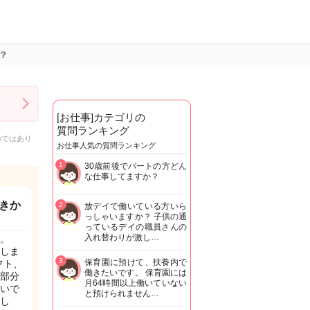
？
[お仕事]カテゴリの
質問ランキング
のではあり
お仕事人気の質問ランキング
1
30歳前後でパートの方どん
な仕事してますか？
きか
2
放デイで働いている方いら
っしゃいますか？ 子供の通
っているデイの職員さんの
入れ替わりが激し…
。
しま
3
保育園に預けて、扶養内で
フト、
働きたいです。 保育園には
部分
月64時間以上働いていない
いで
と預けられません…
し