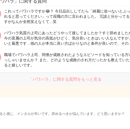
パワハラ」に関する質問
これってパワハラですか😂？ 今日品出ししてたら「綺麗に並べないとぶ
れると思ってください」って役職の方に言われました。 冗談と分かってる
すがなんか全然笑えなくて...笑
パワハラ気質の上司にあったどうやって接してましたか？すぐ辞めました
今の直属の上司が気分の高低がひどく、気分良いときはいい人なんですが
いと最悪です…他の人が本当に良い方ばかりなのと条件が良いので、その
職場でパワハラ上司、同僚が成敗されたようなエピソードを知っている方
っしゃいませんか？ また、どのような成敗のされ方だったかも教えていた
ると嬉しいです。
「パワハラ」に関する質問をもっと見る
ると感じ、メンタルが辛いです。辞めるべきか悩んでいます。どう思いますか？