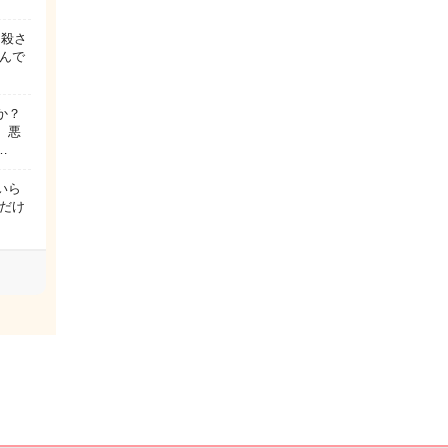
っ殺さ
んで
か？
、悪
…
いら
だけ