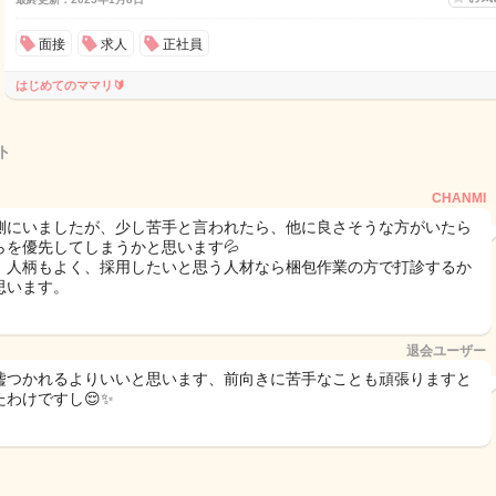
面接
求人
正社員
はじめてのママリ🔰
ト
CHANMI
側にいましたが、少し苦手と言われたら、他に良さそうな方がいたら
らを優先してしまうかと思います💦
、人柄もよく、採用したいと思う人材なら梱包作業の方で打診するか
思います。
退会ユーザー
嘘つかれるよりいいと思います、前向きに苦手なことも頑張りますと
わけですし😌✨️