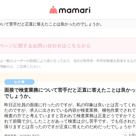
女性専用匿名QAアプ
リ・情報サイト
ついて苦手だと正直に答えたことは良かったのでしょうか。
は一般のユーザーの投稿により成り立っており、当社が医学的・科学的根拠を担保するも
理解の上、ご活用ください。
お仕事
面接で検査業務について苦手だと正直に答えたことは良かっ
でしょうか。
昨日正社員の面接に行ったのですが、私の印象は良いとは言ってくれ
たのですが、求人に出されている内容が検査業務、梱包作業でされて
検査の方でと考えていますと言われて検査業務は正直どうですか？と
れて前職で少ししたことがあって検査は少し苦手です。でも任された
張りますとは言ったのですが正直に答えたのだめだったでしょうか？
お気
最終更新：2025年1月8日