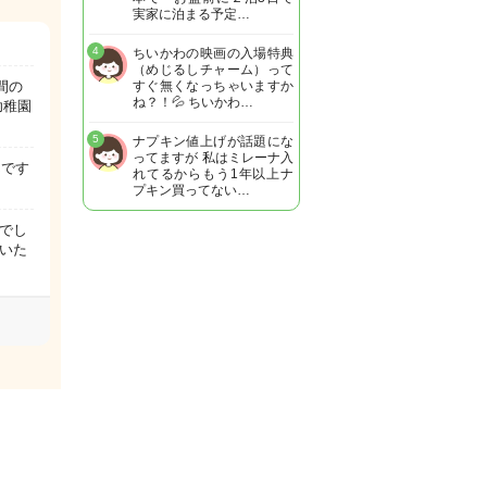
実家に泊まる予定…
4
ちいかわの映画の入場特典
（めじるしチャーム）って
間の
すぐ無くなっちゃいますか
ね？！💦 ちいかわ…
幼稚園
5
ナプキン値上げが話題にな
ってますが 私はミレーナ入
んです
れてるからもう1年以上ナ
プキン買ってない…
でし
いた