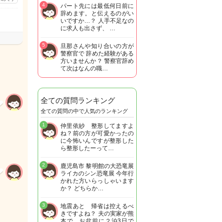
4
パート先には最低何日前に
辞めます。と伝えるのがい
いですか…？ 人手不足なの
に求人も出さず、 …
5
旦那さんや知り合いの方が
警察官で 辞めた経験がある
方いませんか？ 警察官辞め
て次はなんの職…
全ての質問ランキング
全ての質問の中で人気のランキング
1
仲里依紗 整形してますよ
ね？前の方が可愛かったの
に今怖いんですが整形した
ら整形したーって…
2
鹿児島市 黎明館の大恐竜展
ライカのシン恐竜展 今年行
かれた方いらっしゃいます
か？ どちらか…
3
地震あと 帰省は控えるべ
きですよね？ 夫の実家が熊
本で お盆前に２泊3日で