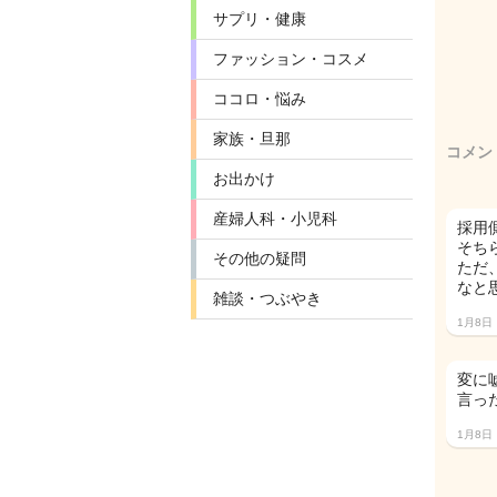
サプリ・健康
ファッション・コスメ
ココロ・悩み
家族・旦那
コメン
お出かけ
産婦人科・小児科
採用
そち
その他の疑問
ただ
なと
雑談・つぶやき
1月8日
変に
言った
1月8日