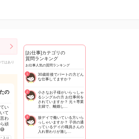
[お仕事]カテゴリの
質問ランキング
のではあり
お仕事人気の質問ランキング
1
30歳前後でパートの方どん
な仕事してますか？
たの
2
小さなお子様がいらっしゃ
るシングルの方 お仕事何を
されていますか？ 元々専業
主婦で、離婚し…
てい
いて
3
放デイで働いている方いら
言わ
っしゃいますか？ 子供の通
ら頑
っているデイの職員さんの
😅
入れ替わりが激し…
に入り