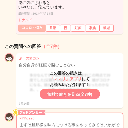
逆に気にされると
いやだし、悩んでいます。
最終更新：2014年7月14日
ドナルド
ココロ・悩み
旦那
親
妊娠
家族
親戚
この質問への回答
（全7件）
ぶーのオカン
自分自身が妊娠で悩むことない…
この回答の続きは
「ママリ」アプリ
にて
お読みいただけます！
無料で続きを見る(全7件)
7月14日
kirin0220
まずは旦那様を味方につける事をやってみてはいかがで