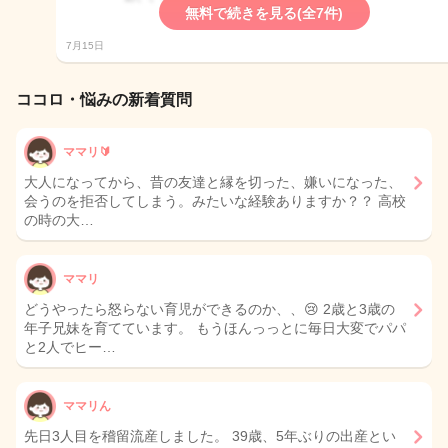
無料で続きを見る(全7件)
7月15日
ココロ・悩みの新着質問
ママリ🔰
大人になってから、昔の友達と縁を切った、嫌いになった、
会うのを拒否してしまう。みたいな経験ありますか？？ 高校
の時の大…
ママリ
どうやったら怒らない育児ができるのか、、😢 2歳と3歳の
年子兄妹を育てています。 もうほんっっとに毎日大変でパパ
と2人でヒー…
ママリん
先日3人目を稽留流産しました。 39歳、5年ぶりの出産とい