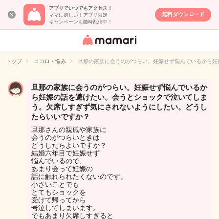
アプリでいつでもアクセス！
無料ダウンロード
ママに嬉しい！アプリ限定
キャンペーンも随時配信中！
女性専用匿名QA
アプリ・情報サ
トップ
ココロ・悩み
旦那の家族に会うのがつらい。妊娠せず悩んでいるから妊
イト
旦那の家族に会うのがつらい。妊娠せず悩んでいるか
ら妊娠の話を避けたい。会うとショックで泣いてしま
う。欠席しすぎず気にされないようにしたい。どうし
たらいいですか？
旦那さんの親戚や家族に
会うのがつらいときは
どうしたらよいですか？
結婚六年目で妊娠せず
悩んでいるので、
あまり会って妊娠の
話に触れられたくないのです。
小さいことでも
とてもショックを
受けて帰ってから
号泣してしまいます。
でもあまり欠席しすぎると