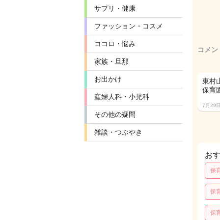
サプリ・健康
ファッション・コスメ
ココロ・悩み
コメン
家族・旦那
お出かけ
東村
保育
産婦人科・小児科
7月29
その他の疑問
雑談・つぶやき
お
保
保
保