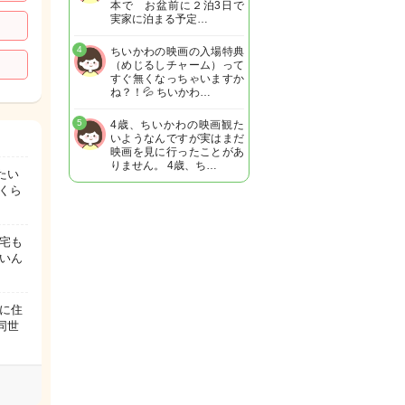
本で お盆前に２泊3日で
実家に泊まる予定…
4
ちいかわの映画の入場特典
（めじるしチャーム）って
すぐ無くなっちゃいますか
ね？！💦 ちいかわ…
5
4歳、ちいかわの映画観た
いようなんですが実はまだ
映画を見に行ったことがあ
りません。 4歳、ち…
たい
くら
宅も
ないん
中に住
同世