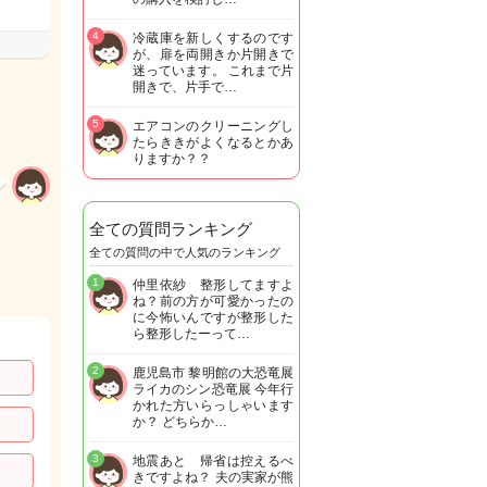
4
冷蔵庫を新しくするのです
が、扉を両開きか片開きで
迷っています。 これまで片
開きで、片手で…
5
エアコンのクリーニングし
たらききがよくなるとかあ
りますか？？
全ての質問ランキング
全ての質問の中で人気のランキング
1
仲里依紗 整形してますよ
ね？前の方が可愛かったの
に今怖いんですが整形した
ら整形したーって…
2
鹿児島市 黎明館の大恐竜展
ライカのシン恐竜展 今年行
かれた方いらっしゃいます
か？ どちらか…
3
地震あと 帰省は控えるべ
きですよね？ 夫の実家が熊