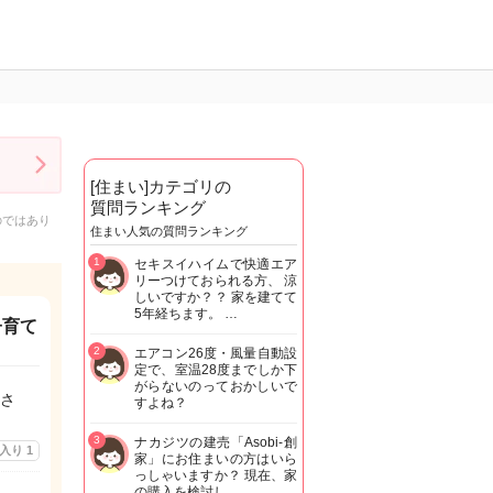
[住まい]カテゴリの
質問ランキング
のではあり
住まい人気の質問ランキング
1
セキスイハイムで快適エア
リーつけておられる方、 涼
しいですか？？ 家を建てて
5年経ちます。 …
子育て
2
エアコン26度・風量自動設
定で、室温28度までしか下
がらないのっておかしいで
さ
すよね？
3
ナカジツの建売「Asobi-創
に入り
1
家」にお住まいの方はいら
っしゃいますか？ 現在、家
の購入を検討し…