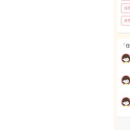
保
保
「