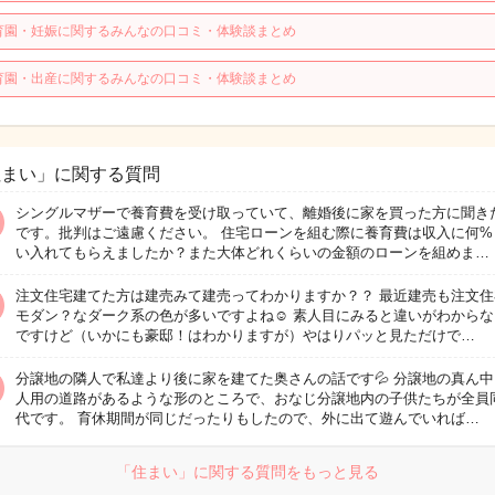
育園・妊娠に関するみんなの口コミ・体験談まとめ
育園・出産に関するみんなの口コミ・体験談まとめ
住まい」に関する質問
シングルマザーで養育費を受け取っていて、離婚後に家を買った方に聞き
です。批判はご遠慮ください。 住宅ローンを組む際に養育費は収入に何%
い入れてもらえましたか？また大体どれくらいの金額のローンを組めま…
注文住宅建てた方は建売みて建売ってわかりますか？？ 最近建売も注文住
モダン？なダーク系の色が多いですよね☺️ 素人目にみると違いがわから
ですけど（いかにも豪邸！はわかりますが）やはりパッと見ただけで…
分譲地の隣人で私達より後に家を建てた奥さんの話です💦 分譲地の真ん
人用の道路があるような形のところで、おなじ分譲地内の子供たちが全員
代です。 育休期間が同じだったりもしたので、外に出て遊んでいれば…
「住まい」に関する質問をもっと見る