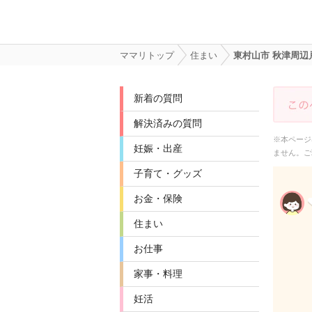
ママリトップ
住まい
東村山市 秋津周
新着の質問
解決済みの質問
※本ページ
妊娠・出産
ません。ご
子育て・グッズ
お金・保険
住まい
お仕事
家事・料理
妊活