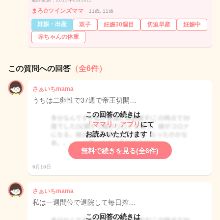
まろ✩ツインズママ
11歳, 11歳
妊娠・出産
双子
妊娠30週目
切迫早産
妊娠中
赤ちゃんの体重
この質問への回答
（全6件）
さぁいちmama
うちは二卵性で37週で帝王切開…
この回答の続きは
「ママリ」アプリ
にて
お読みいただけます！
無料で続きを見る(全6件)
6月16日
さぁいちmama
私は一週間位で退院して毎日搾…
この回答の続きは