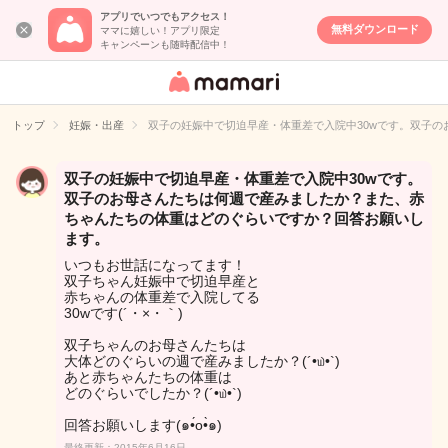
アプリでいつでもアクセス！
無料ダウンロード
ママに嬉しい！アプリ限定
キャンペーンも随時配信中！
女性専用匿名QA
アプリ・情報サ
トップ
妊娠・出産
双子の妊娠中で切迫早産・体重差で入院中30wです。双子
イト
双子の妊娠中で切迫早産・体重差で入院中30wです。
双子のお母さんたちは何週で産みましたか？また、赤
ちゃんたちの体重はどのぐらいですか？回答お願いし
ます。
いつもお世話になってます！
双子ちゃん妊娠中で切迫早産と
赤ちゃんの体重差で入院してる
30wです(´・×・｀)
双子ちゃんのお母さんたちは
大体どのぐらいの週で産みましたか？(´•௰•`)
あと赤ちゃんたちの体重は
どのぐらいでしたか？(´•௰•`)
回答お願いします(๑•́o•̀๑)
最終更新：2015年6月16日