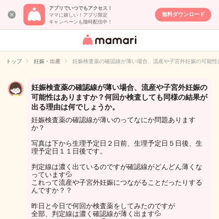
アプリでいつでもアクセス！
無料ダウンロード
ママに嬉しい！アプリ限定
キャンペーンも随時配信中！
女性専用匿名QA
アプリ・情報サ
トップ
妊娠・出産
妊娠検査薬の確認線が薄い場合、流産や子宮外妊娠の可能性
イト
妊娠検査薬の確認線が薄い場合、流産や子宮外妊娠の
可能性はありますか？何回か検査しても同様の結果が
出る理由は何でしょうか。
妊娠検査薬の確認線が薄いのってなにか問題あります
か？
写真は下から生理予定日２日前、生理予定日５日後、生
理予定日１１日後です。
判定線は濃く出ているのですが確認線がどんどん薄くな
っています💦
これって流産や子宮外妊娠につながることだったりする
んですか？？
昨日と今日で何回か検査薬をしてみたのですが
全部、判定線は濃く確認線が薄く出ます💦