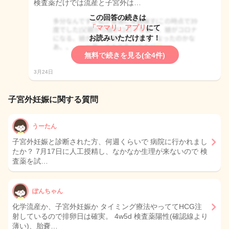
検査薬だけでは流産と子宮外は…
この回答の続きは
「ママリ」アプリ
にて
お読みいただけます！
無料で続きを見る(全4件)
3月24日
子宮外妊娠に関する質問
うーたん
子宮外妊娠と診断された方、何週くらいで 病院に行かれまし
たか？ 7月17日に人工授精し、なかなか生理が来ないので 検
査薬を試…
ぽんちゃん
化学流産か、子宮外妊娠か タイミング療法やっててHCG注
射しているので排卵日は確実。 4w5d 検査薬陽性(確認線より
薄い)、胎嚢…