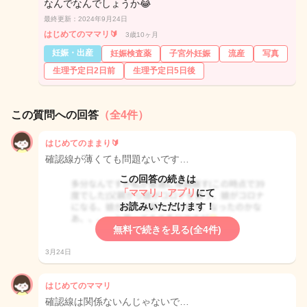
なんでなんでしょうか😂
最終更新：2024年9月24日
はじめてのママリ🔰
3歳10ヶ月
妊娠・出産
妊娠検査薬
子宮外妊娠
流産
写真
生理予定日2日前
生理予定日5日後
この質問への回答
（全4件）
はじめてのままり🔰
確認線が薄くても問題ないです…
この回答の続きは
「ママリ」アプリ
にて
お読みいただけます！
無料で続きを見る(全4件)
3月24日
はじめてのママリ
確認線は関係ないんじゃないで…