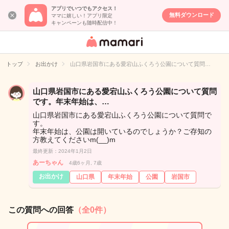
アプリでいつでもアクセス！
無料ダウンロード
ママに嬉しい！アプリ限定
キャンペーンも随時配信中！
女性専用匿名QA
アプリ・情報サ
トップ
お出かけ
山口県岩国市にある愛宕山ふくろう公園について質問…
イト
山口県岩国市にある愛宕山ふくろう公園について質問
です。年末年始は、…
山口県岩国市にある愛宕山ふくろう公園について質問で
す。
年末年始は、公園は開いているのでしょうか？ご存知の
方教えてくださいm(__)m
最終更新：2024年1月2日
あーちゃん
4歳6ヶ月, 7歳
お出かけ
山口県
年末年始
公園
岩国市
この質問への回答
（全0件）