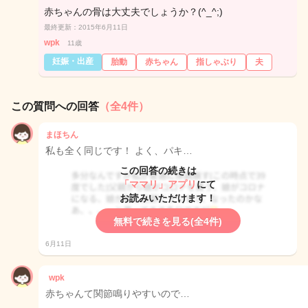
赤ちゃんの骨は大丈夫でしょうか？(^_^;)
最終更新：2015年6月11日
wpk
11歳
妊娠・出産
胎動
赤ちゃん
指しゃぶり
夫
この質問への回答
（全4件）
まほちん
私も全く同じです！ よく、パキ…
この回答の続きは
「ママリ」アプリ
にて
お読みいただけます！
無料で続きを見る(全4件)
6月11日
wpk
赤ちゃんて関節鳴りやすいので…