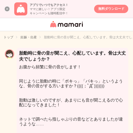
アプリでいつでもアクセス！
無料ダウンロード
ママに嬉しい！アプリ限定
キャンペーンも随時配信中！
女性専用匿名QA
アプリ・情報サ
トップ
妊娠・出産
胎動時に骨の音が聞こえ、心配しています。骨は大丈夫でし
イト
胎動時に骨の音が聞こえ、心配しています。骨は大丈
夫でしょうか？
お腹から頻繁に骨の音がします！
同じように胎動の時に「ポキっ」「パキっ」というよう
な、骨の音がする方いますか？((((；ﾟДﾟ)))))))
胎動は激しいのですが、あまりにも音が聞こえるので心
配になってきました！
ネットで調べたら指しゃぶりの音などとありましたが違
うような……