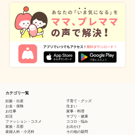
カテゴリ一覧
妊娠・出産
子育て・グッズ
お金・保険
住まい
お仕事
家事・料理
妊活
サプリ・健康
ファッション・コスメ
ココロ・悩み
家族・旦那
お出かけ
産婦人科・小児科
その他の疑問