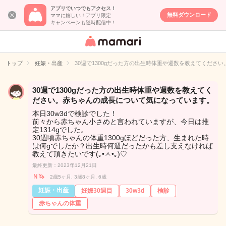
アプリでいつでもアクセス！
無料ダウンロード
ママに嬉しい！アプリ限定
キャンペーンも随時配信中！
女性専用匿名QA
アプリ・情報サ
トップ
妊娠・出産
30週で1300gだった方の出生時体重や週数を教えてくださ
イト
30週で1300gだった方の出生時体重や週数を教えてく
ださい。赤ちゃんの成長について気になっています。
本日30w3dで検診でした！
前々から赤ちゃん小さめと言われていますが、今日は推
定1314gでした。
30週頃赤ちゃんの体重1300gほどだった方、生まれた時
は何gでしたか？出生時何週だったかも差し支えなければ
教えて頂きたいです(｡•ㅅ•｡)♡︎
最終更新：2023年12月21日
Ｎ🦄
2歳5ヶ月, 3歳8ヶ月, 6歳
妊娠・出産
妊娠30週目
30w3d
検診
赤ちゃんの体重