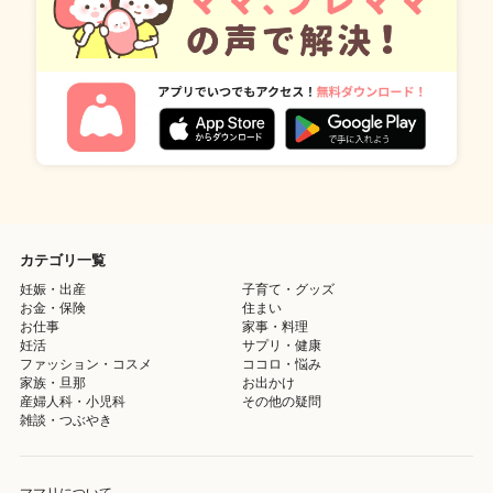
カテゴリ一覧
妊娠・出産
子育て・グッズ
お金・保険
住まい
お仕事
家事・料理
妊活
サプリ・健康
ファッション・コスメ
ココロ・悩み
家族・旦那
お出かけ
産婦人科・小児科
その他の疑問
雑談・つぶやき
ママリについて