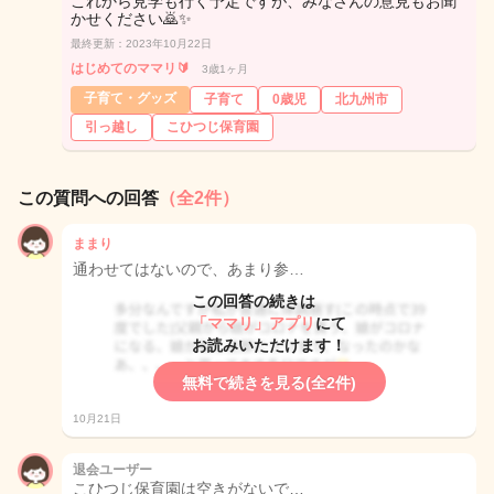
これから見学も行く予定ですが、みなさんの意見もお聞
かせください🙇✨
最終更新：2023年10月22日
はじめてのママリ🔰
3歳1ヶ月
子育て・グッズ
子育て
0歳児
北九州市
引っ越し
こひつじ保育園
この質問への回答
（全2件）
ままり
通わせてはないので、あまり参…
この回答の続きは
「ママリ」アプリ
にて
お読みいただけます！
無料で続きを見る(全2件)
10月21日
退会ユーザー
こひつじ保育園は空きがないで…