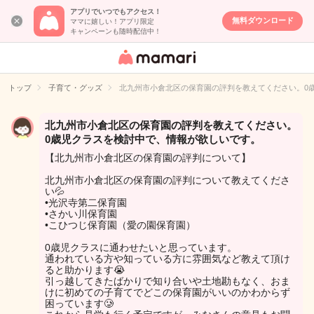
アプリでいつでもアクセス！
無料ダウンロード
ママに嬉しい！アプリ限定
キャンペーンも随時配信中！
女性専用匿名QA
アプリ・情報サ
トップ
子育て・グッズ
北九州市小倉北区の保育園の評判を教えてください。0
イト
北九州市小倉北区の保育園の評判を教えてください。
0歳児クラスを検討中で、情報が欲しいです。
【北九州市小倉北区の保育園の評判について】
北九州市小倉北区の保育園の評判について教えてくださ
い💦
•光沢寺第二保育園
•さかい川保育園
•こひつじ保育園（愛の園保育園）
0歳児クラスに通わせたいと思っています。
通われている方や知っている方に雰囲気など教えて頂け
ると助かります😭
引っ越してきたばかりで知り合いや土地勘もなく、おま
けに初めての子育てでどこの保育園がいいのかわからず
困っています🥲