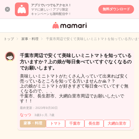
アプリでいつでもアクセス！
無料ダウンロード
ママに嬉しい！アプリ限定
キャンペーンも随時配信中！
女性専用匿名QA
アプリ・情報サ
トップ
家事・料理
千葉市周辺で安くて美味しいミニトマトを知っている方いま
イト
千葉市周辺で安くて美味しいミニトマトを知っている
方いますか？上の娘が毎日食べていてすぐなくなるの
でお願いします。
美味しいミニトマトがたくさん入っていて出来れば安く
売っているところを知ってる方いませんか🙏？？
上の娘がミニトマトが好きすぎて毎日食べていてすぐ無
くなるので、、、
千葉市、長生郡市、大網白里市周辺でお願いしたいで
す！！
最終更新：2023年9月30日
なっつ
3歳3ヶ月, 7歳
家事・料理
トマト
千葉市
長生郡
大網白里市