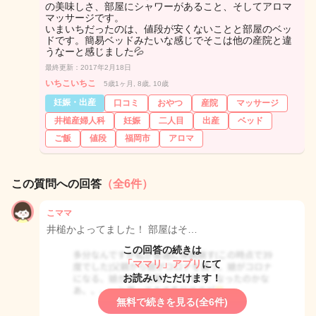
の美味しさ、部屋にシャワーがあること、そしてアロマ
マッサージです。
いまいちだったのは、値段が安くないことと部屋のベッ
ドです。簡易ベッドみたいな感じでそこは他の産院と違
うなーと感じました💦
最終更新：2017年2月18日
いちこいちこ
5歳1ヶ月, 8歳, 10歳
妊娠・出産
口コミ
おやつ
産院
マッサージ
井槌産婦人科
妊娠
二人目
出産
ベッド
ご飯
値段
福岡市
アロマ
この質問への回答
（全6件）
こママ
井槌かよってました！ 部屋はそ…
この回答の続きは
「ママリ」アプリ
にて
お読みいただけます！
無料で続きを見る(全6件)