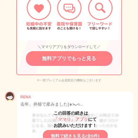
＼ママリアプリをダウンロードして／
無料アプリでもっと見る
※一部プレミアム会員限定の機能もございます
RENA
去年、井槌で産みました(๑˃̵ᴗ˂̵…
この回答の続きは
「ママリ」アプリ
にて
お読みいただけます！
無料で続きを見る(全6件)