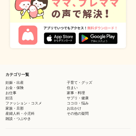
カテゴリ一覧
妊娠・出産
子育て・グッズ
お金・保険
住まい
お仕事
家事・料理
妊活
サプリ・健康
ファッション・コスメ
ココロ・悩み
家族・旦那
お出かけ
産婦人科・小児科
その他の疑問
雑談・つぶやき