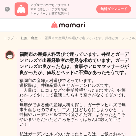
アプリでいつでもアクセス！
無料ダウンロード
ママに嬉しい！アプリ限定
キャンペーンも随時配信中！
女性専用匿名QA
アプリ・情報サ
トップ
妊娠・出産
福岡市の産婦人科選びで迷っています。井槌とガーデンヒル
イト
福岡市の産婦人科選びで迷っています。井槌とガーデ
ンヒルズで出産経験者の意見を求めています。ガーデ
ンヒルズの良かった点は、食事やアロママッサージが
良かったが、値段とベッドに不満があったそうです。
福岡市の産婦人科選びで迷っています。
選択肢は、井槌産婦人科とガーデンヒルズです。
一人目は、口コミなどで井槌希望だったのですが、妊娠
わかって少しして電話したらもう空きがなくてダメでし
た。
無痛ができる他の産婦人科を探し、ガーデンヒルズで無
事出産したのですが、二人目はどちらにしようかと…。
井槌やガーデンヒルズで出産された方、よかったところ
やいまいちだったところをざっくばらんに教えて下さ
い！！
私はガーデンヒルズのよかったところは、ご飯とおやつ